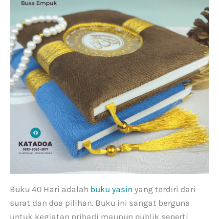
0
a
d
h
i
u
U
,
s
T
i
a
a
b
4
a
0
l
+
o
:
n
P
g
a
,
n
K
d
a
Buku 40 Hari adalah
buku yasin
yang terdiri dari
u
l
a
i
surat dan doa pilihan. Buku ini sangat berguna
n
m
untuk kegiatan pribadi maupun publik seperti