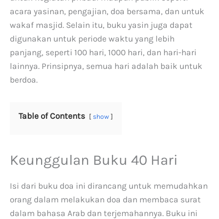
P
a
acara yasinan, pengajian, doa bersama, dan untuk
r
n
wakaf masjid. Selain itu, buku yasin juga dapat
a
t
digunakan untuk periode waktu yang lebih
k
a
panjang, seperti 100 hari, 1000 hari, dan hari-hari
t
n
lainnya. Prinsipnya, semua hari adalah baik untuk
i
S
berdoa.
s
e
,
l
M
a
Table of Contents
u
t
show
d
a
a
n
h
Keunggulan Buku 40 Hari
,
d
Isi dari buku doa ini dirancang untuk memudahkan
a
orang dalam melakukan doa dan membaca surat
n
dalam bahasa Arab dan terjemahannya. Buku ini
A