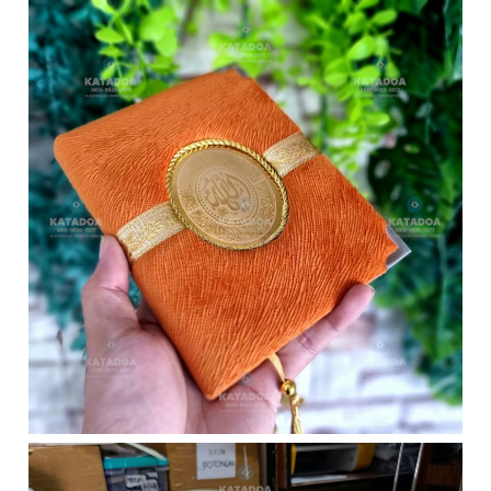
P
a
r
n
a
t
k
a
t
n
i
S
s
e
,
l
M
a
u
t
d
a
a
n
h
,
d
a
n
A