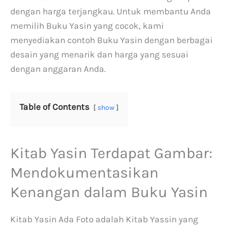
dengan harga terjangkau. Untuk membantu Anda
memilih Buku Yasin yang cocok, kami
menyediakan contoh Buku Yasin dengan berbagai
desain yang menarik dan harga yang sesuai
dengan anggaran Anda.
Table of Contents
show
Kitab Yasin Terdapat Gambar:
Mendokumentasikan
Kenangan dalam Buku Yasin
Kitab Yasin Ada Foto adalah Kitab Yassin yang