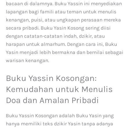
bacaan di dalamnya. Buku Yassin ini menyediakan
lapangan bagi famili atau teman untuk menulis
kenangan, puisi, atau ungkapan perasaan mereka
secara pribadi. Buku Yasin Kosong sering diisi
dengan catatan-catatan indah, dzikir, atau
harapan untuk almarhum. Dengan cara ini, Buku
Yasin menjadi lebih bermakna dan bernilai sebagai
warisan kenangan.
Buku Yassin Kosongan:
Kemudahan untuk Menulis
Doa dan Amalan Pribadi
Buku Yassin Kosongan adalah Buku Yasin yang
hanya memiliki teks dzikir Yasin tanpa adanya