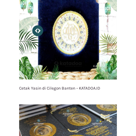
Cetak Yasin di Cilegon Banten – KATADOA.ID