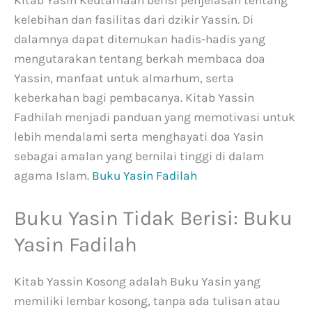
Kitab Yasin Keutamaan berisi penjelasan tentang
kelebihan dan fasilitas dari dzikir Yassin. Di
dalamnya dapat ditemukan hadis-hadis yang
mengutarakan tentang berkah membaca doa
Yassin, manfaat untuk almarhum, serta
keberkahan bagi pembacanya. Kitab Yassin
Fadhilah menjadi panduan yang memotivasi untuk
lebih mendalami serta menghayati doa Yasin
sebagai amalan yang bernilai tinggi di dalam
agama Islam.
Buku Yasin Fadilah
Buku Yasin Tidak Berisi: Buku
Yasin Fadilah
Kitab Yassin Kosong adalah Buku Yasin yang
memiliki lembar kosong, tanpa ada tulisan atau