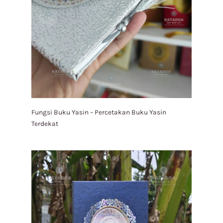
Fungsi Buku Yasin – Percetakan Buku Yasin
Terdekat