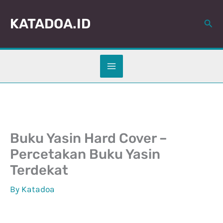
:
:
Skip
C
C
to
KATADOA.ID
Sear
a
e
content
r
t
a
a
M
k
e
Y
n
a
g
s
h
i
a
n
Buku Yasin Hard Cover –
f
M
Percetakan Buku Yasin
a
u
Terdekat
l
r
J
u
By
Katadoa
u
n
z
g
3
P