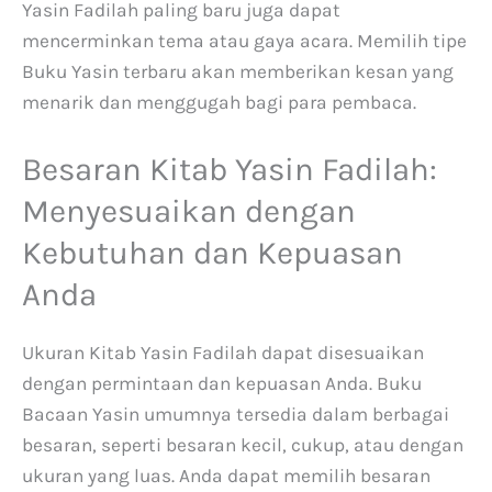
Yasin Fadilah paling baru juga dapat
mencerminkan tema atau gaya acara. Memilih tipe
Buku Yasin terbaru akan memberikan kesan yang
menarik dan menggugah bagi para pembaca.
Besaran Kitab Yasin Fadilah:
Menyesuaikan dengan
Kebutuhan dan Kepuasan
Anda
Ukuran Kitab Yasin Fadilah dapat disesuaikan
dengan permintaan dan kepuasan Anda. Buku
Bacaan Yasin umumnya tersedia dalam berbagai
besaran, seperti besaran kecil, cukup, atau dengan
ukuran yang luas. Anda dapat memilih besaran