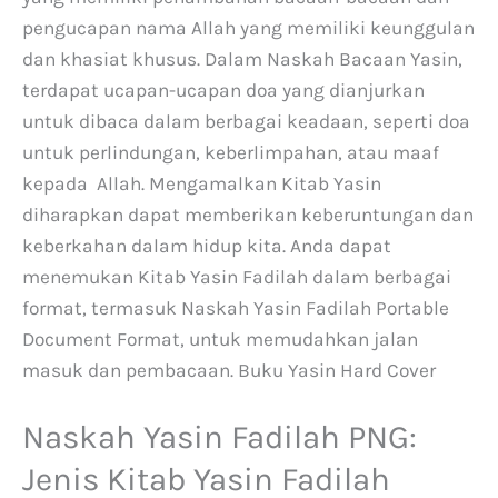
pengucapan nama Allah yang memiliki keunggulan
dan khasiat khusus. Dalam Naskah Bacaan Yasin,
terdapat ucapan-ucapan doa yang dianjurkan
untuk dibaca dalam berbagai keadaan, seperti doa
untuk perlindungan, keberlimpahan, atau maaf
kepada Allah. Mengamalkan Kitab Yasin
diharapkan dapat memberikan keberuntungan dan
keberkahan dalam hidup kita. Anda dapat
menemukan Kitab Yasin Fadilah dalam berbagai
format, termasuk Naskah Yasin Fadilah Portable
Document Format, untuk memudahkan jalan
masuk dan pembacaan. Buku Yasin Hard Cover
Naskah Yasin Fadilah PNG:
Jenis Kitab Yasin Fadilah