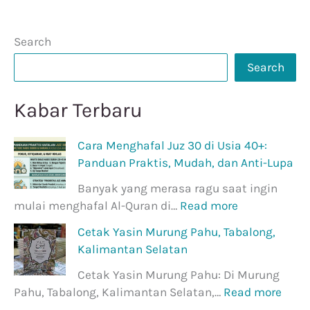
Search
Search
Kabar Terbaru
Cara Menghafal Juz 30 di Usia 40+:
Panduan Praktis, Mudah, dan Anti-Lupa
Banyak yang merasa ragu saat ingin
mulai menghafal Al-Quran di…
Read more
Cetak Yasin Murung Pahu, Tabalong,
Kalimantan Selatan
Cetak Yasin Murung Pahu: Di Murung
Pahu, Tabalong, Kalimantan Selatan,…
Read more