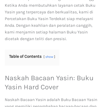
Ketika Anda membutuhkan layanan cetak Buku
Yasin yang terpercaya dan berkualitas, kami di
Percetakan Buku Yasin Terdekat siap melayani
Anda. Dengan keahlian dan peralatan canggih,
kami menjamin setiap halaman Buku Yasin
dicetak dengan teliti dan presisi.
Table of Contents
show
Naskah Bacaan Yasin: Buku
Yasin Hard Cover
Naskah Bacaan Yasin adalah Buku Bacaan Yasin
yang memiliki penambahan bacaan-bacaan dan