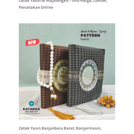
Cetak Yasin di Majalengka – Info Harga, Contoh,
Percetakan Online
Cetak Yasin Banjarbaru Barat, Banjarmasin,