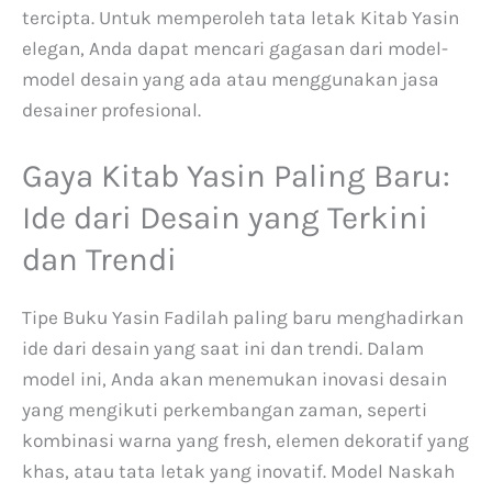
tercipta. Untuk memperoleh tata letak Kitab Yasin
elegan, Anda dapat mencari gagasan dari model-
model desain yang ada atau menggunakan jasa
desainer profesional.
Gaya Kitab Yasin Paling Baru:
Ide dari Desain yang Terkini
dan Trendi
Tipe Buku Yasin Fadilah paling baru menghadirkan
ide dari desain yang saat ini dan trendi. Dalam
model ini, Anda akan menemukan inovasi desain
yang mengikuti perkembangan zaman, seperti
kombinasi warna yang fresh, elemen dekoratif yang
khas, atau tata letak yang inovatif. Model Naskah