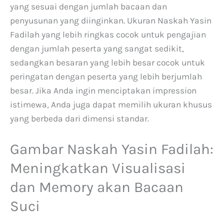
yang sesuai dengan jumlah bacaan dan
penyusunan yang diinginkan. Ukuran Naskah Yasin
Fadilah yang lebih ringkas cocok untuk pengajian
dengan jumlah peserta yang sangat sedikit,
sedangkan besaran yang lebih besar cocok untuk
peringatan dengan peserta yang lebih berjumlah
besar. Jika Anda ingin menciptakan impression
istimewa, Anda juga dapat memilih ukuran khusus
yang berbeda dari dimensi standar.
Gambar Naskah Yasin Fadilah:
Meningkatkan Visualisasi
dan Memory akan Bacaan
Suci