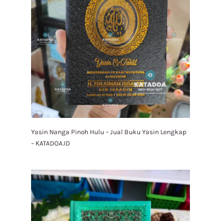
Yasin Nanga Pinoh Hulu – Jual Buku Yasin Lengkap
– KATADOA.ID