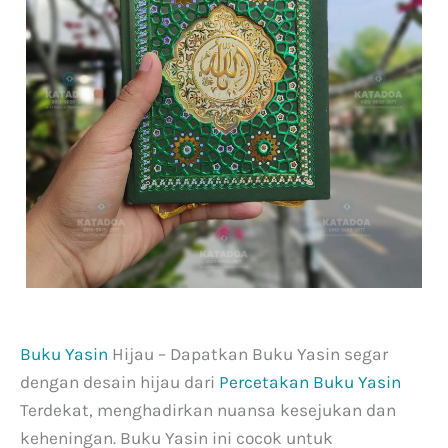
Buku Yasin
Hijau – Dapatkan Buku Yasin segar
dengan desain hijau dari
Percetakan Buku Yasin
Terdekat, menghadirkan nuansa kesejukan dan
keheningan. Buku Yasin ini cocok untuk