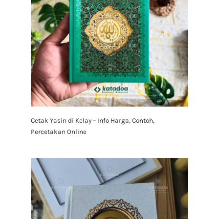
Cetak Yasin di Kelay – Info Harga, Contoh,
Percetakan Online