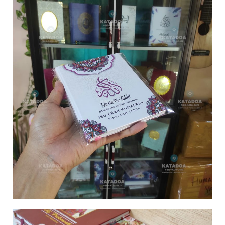
0
a
d
h
i
u
U
,
s
T
i
a
a
b
4
a
0
l
+
o
:
n
P
g
a
,
n
K
d
a
u
l
a
i
n
m