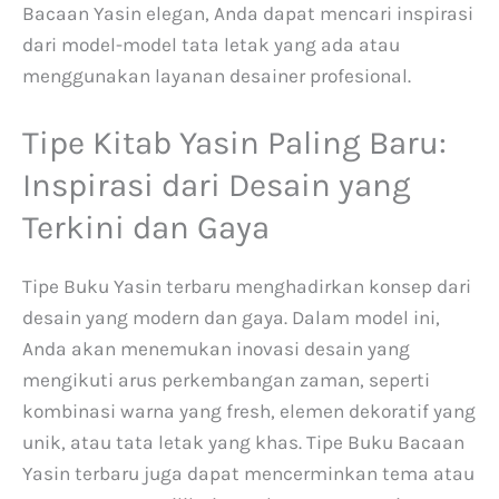
Bacaan Yasin elegan, Anda dapat mencari inspirasi
dari model-model tata letak yang ada atau
menggunakan layanan desainer profesional.
Tipe Kitab Yasin Paling Baru:
Inspirasi dari Desain yang
Terkini dan Gaya
Tipe Buku Yasin terbaru menghadirkan konsep dari
desain yang modern dan gaya. Dalam model ini,
Anda akan menemukan inovasi desain yang
mengikuti arus perkembangan zaman, seperti
kombinasi warna yang fresh, elemen dekoratif yang
unik, atau tata letak yang khas. Tipe Buku Bacaan
Yasin terbaru juga dapat mencerminkan tema atau