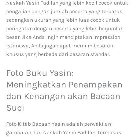
Naskah Yasin Fadilah yang lebih kecil cocok untuk
pengajian dengan jumlah peserta yang terbatas,
sedangkan ukuran yang lebih luas cocok untuk
peringatan dengan peserta yang lebih berjumlah
besar. Jika Anda ingin menciptakan impression
istimewa, Anda juga dapat memilih besaran
khusus yang berbeda dari besaran standar.
Foto Buku Yasin:
Meningkatkan Penampakan
dan Kenangan akan Bacaan
Suci
Foto Kitab Bacaan Yasin adalah perwakilan
gambaran dari Naskah Yasin Fadilah, termasuk