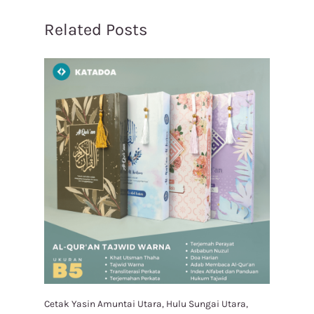
Related Posts
Cetak Yasin Amuntai Utara, Hulu Sungai Utara,