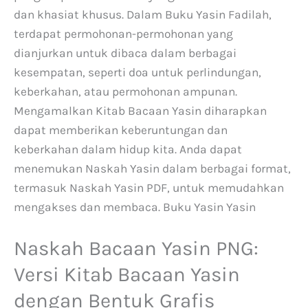
dan khasiat khusus. Dalam Buku Yasin Fadilah,
terdapat permohonan-permohonan yang
dianjurkan untuk dibaca dalam berbagai
kesempatan, seperti doa untuk perlindungan,
keberkahan, atau permohonan ampunan.
Mengamalkan Kitab Bacaan Yasin diharapkan
dapat memberikan keberuntungan dan
keberkahan dalam hidup kita. Anda dapat
menemukan Naskah Yasin dalam berbagai format,
termasuk Naskah Yasin PDF, untuk memudahkan
mengakses dan membaca. Buku Yasin Yasin
Naskah Bacaan Yasin PNG:
Versi Kitab Bacaan Yasin
dengan Bentuk Grafis