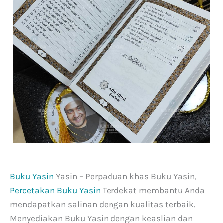
Buku Yasin
Yasin – Perpaduan khas Buku Yasin,
Percetakan Buku Yasin
Terdekat membantu Anda
mendapatkan salinan dengan kualitas terbaik.
Menyediakan Buku Yasin dengan keaslian dan