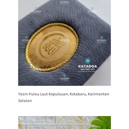
Yasin Pulau Laut Kepulauan, Kotabaru, Kalimantan
Selatan