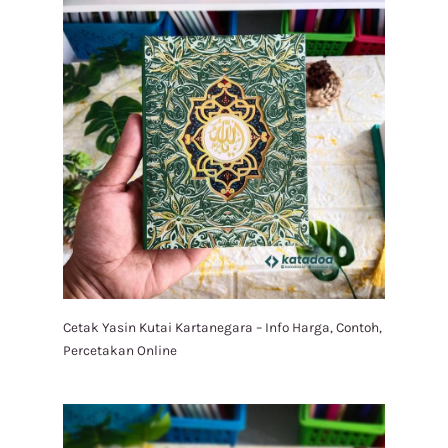
Cetak Yasin Kutai Kartanegara – Info Harga, Contoh,
Percetakan Online