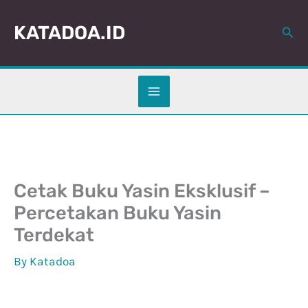
:
:
Skip
C
C
to
KATADOA.ID
Sear
a
e
content
r
t
a
a
M
k
e
Y
n
a
g
s
h
i
a
n
Cetak Buku Yasin Eksklusif –
f
M
Percetakan Buku Yasin
a
u
Terdekat
l
r
J
u
By
Katadoa
u
n
z
g
3
P