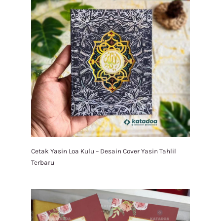
Cetak Yasin Loa Kulu – Desain Cover Yasin Tahlil
Terbaru