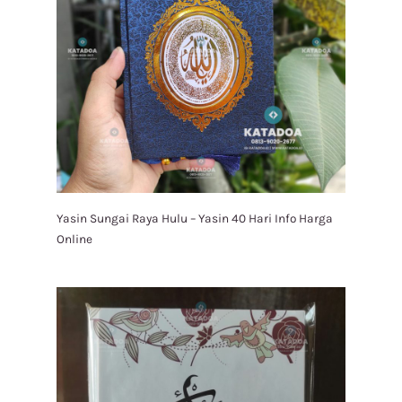
Yasin Sungai Raya Hulu – Yasin 40 Hari Info Harga
Online