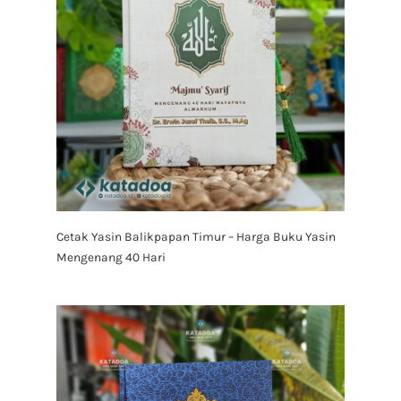
Cetak Yasin Balikpapan Timur – Harga Buku Yasin
Mengenang 40 Hari