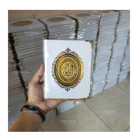
0
a
d
h
i
u
U
,
s
T
i
a
a
b
4
a
0
l
+
o
:
n
P
g
a
,
n
K
d
a
u
l
a
i
n
m