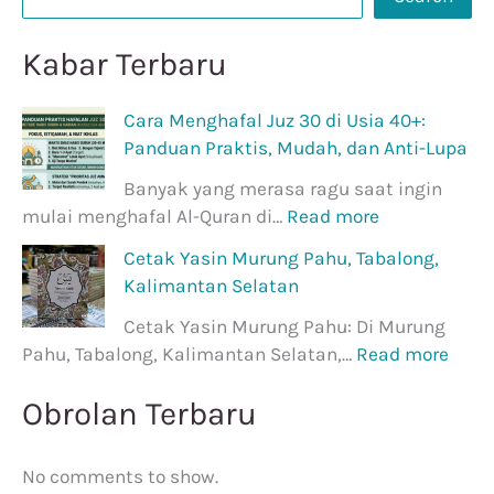
Kabar Terbaru
Cara Menghafal Juz 30 di Usia 40+:
Panduan Praktis, Mudah, dan Anti-Lupa
Banyak yang merasa ragu saat ingin
mulai menghafal Al-Quran di…
Read more
Cetak Yasin Murung Pahu, Tabalong,
Kalimantan Selatan
Cetak Yasin Murung Pahu: Di Murung
Pahu, Tabalong, Kalimantan Selatan,…
Read more
Obrolan Terbaru
No comments to show.