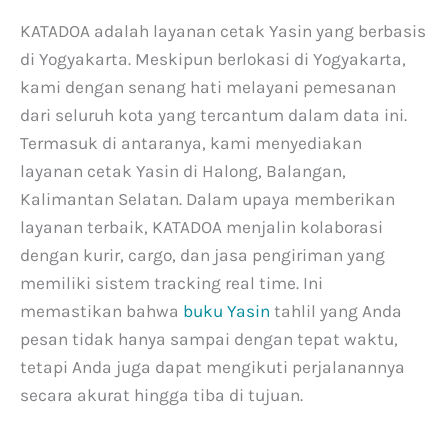
KATADOA adalah layanan cetak Yasin yang berbasis
di Yogyakarta. Meskipun berlokasi di Yogyakarta,
kami dengan senang hati melayani pemesanan
dari seluruh kota yang tercantum dalam data ini.
Termasuk di antaranya, kami menyediakan
layanan cetak Yasin di Halong, Balangan,
Kalimantan Selatan. Dalam upaya memberikan
layanan terbaik, KATADOA menjalin kolaborasi
dengan kurir, cargo, dan jasa pengiriman yang
memiliki sistem tracking real time. Ini
memastikan bahwa
buku Yasin
tahlil yang Anda
pesan tidak hanya sampai dengan tepat waktu,
tetapi Anda juga dapat mengikuti perjalanannya
secara akurat hingga tiba di tujuan.