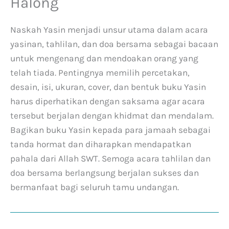
Halong
Naskah Yasin menjadi unsur utama dalam acara
yasinan, tahlilan, dan doa bersama sebagai bacaan
untuk mengenang dan mendoakan orang yang
telah tiada. Pentingnya memilih percetakan,
desain, isi, ukuran, cover, dan bentuk buku Yasin
harus diperhatikan dengan saksama agar acara
tersebut berjalan dengan khidmat dan mendalam.
Bagikan buku Yasin kepada para jamaah sebagai
tanda hormat dan diharapkan mendapatkan
pahala dari Allah SWT. Semoga acara tahlilan dan
doa bersama berlangsung berjalan sukses dan
bermanfaat bagi seluruh tamu undangan.