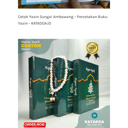
Cetak Yasin Sungai Ambawang – Percetakan Buku
Yasin – KATADOA.ID