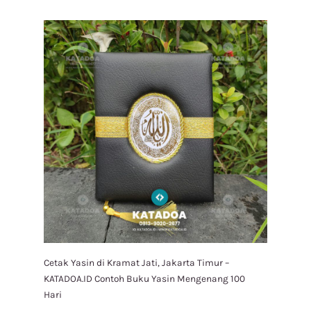
Cetak Yasin di Kramat Jati, Jakarta Timur –
KATADOA.ID Contoh Buku Yasin Mengenang 100
Hari