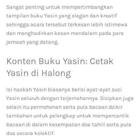
Sangat penting untuk mempertimbangkan
tampilan buku Yasin yang elegan dan kreatif
sehingga acara tersebut terkesan lebih istimewa
dan menghadirkan kesan mendalam pada para
jamaah yang datang.
Konten Buku Yasin: Cetak
Yasin di Halong
Isi naskah Yasin biasanya berisi ayat-ayat suci
Yasin seluruh dengan terjemahannya. Sisipkan juga
selain itu permohonan serta pula bacaan dzikir
tambahan untuk pelengkap untuk mempercantik
bacaan di dalam kesempatan doa tahlil serta pula
doa secara kolektif.