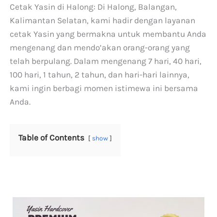
Cetak Yasin di Halong: Di Halong, Balangan,
P
a
r
n
Kalimantan Selatan, kami hadir dengan layanan
a
t
cetak Yasin yang bermakna untuk membantu Anda
k
a
mengenang dan mendo’akan orang-orang yang
t
n
telah berpulang. Dalam mengenang 7 hari, 40 hari,
i
S
100 hari, 1 tahun, 2 tahun, dan hari-hari lainnya,
s
e
kami ingin berbagi momen istimewa ini bersama
,
l
Anda.
M
a
u
t
d
a
Table of Contents
show
a
n
h
,
d
a
n
A