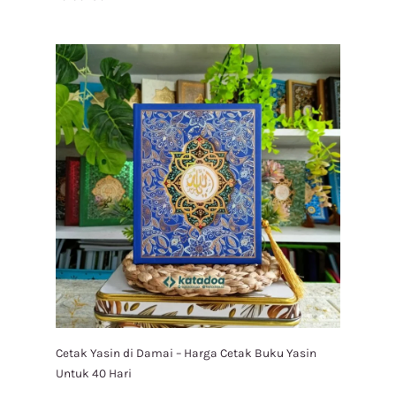
Cetak Yasin di Damai – Harga Cetak Buku Yasin
Untuk 40 Hari