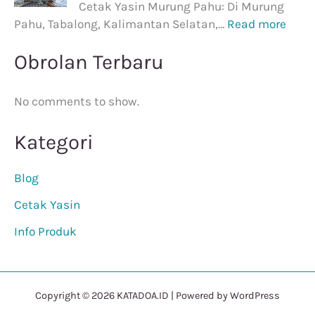
Cetak Yasin Murung Pahu: Di Murung
Pahu, Tabalong, Kalimantan Selatan,…
Read more
Obrolan Terbaru
No comments to show.
Kategori
Blog
Cetak Yasin
Info Produk
Copyright © 2026 KATADOA.ID | Powered by WordPress