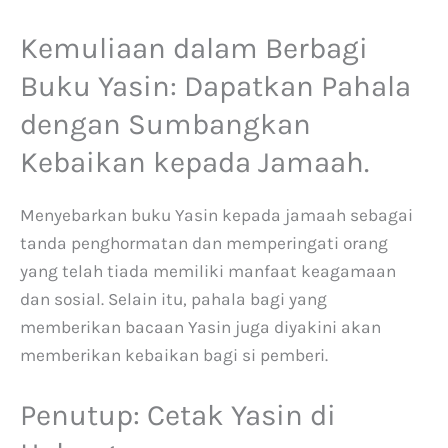
Kemuliaan dalam Berbagi
Buku Yasin: Dapatkan Pahala
dengan Sumbangkan
Kebaikan kepada Jamaah.
Menyebarkan buku Yasin kepada jamaah sebagai
tanda penghormatan dan memperingati orang
yang telah tiada memiliki manfaat keagamaan
dan sosial. Selain itu, pahala bagi yang
memberikan bacaan Yasin juga diyakini akan
memberikan kebaikan bagi si pemberi.
Penutup: Cetak Yasin di