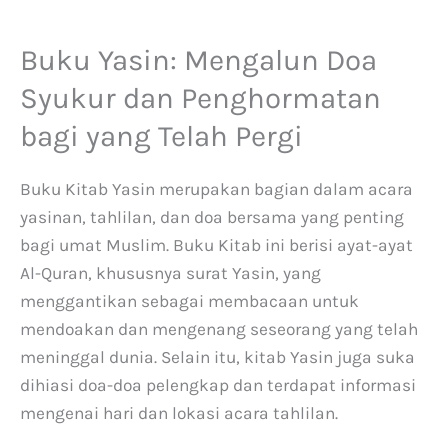
Buku Yasin: Mengalun Doa
Syukur dan Penghormatan
bagi yang Telah Pergi
Buku Kitab Yasin merupakan bagian dalam acara
yasinan, tahlilan, dan doa bersama yang penting
bagi umat Muslim. Buku Kitab ini berisi ayat-ayat
Al-Quran, khususnya surat Yasin, yang
menggantikan sebagai membacaan untuk
mendoakan dan mengenang seseorang yang telah
meninggal dunia. Selain itu, kitab Yasin juga suka
dihiasi doa-doa pelengkap dan terdapat informasi
mengenai hari dan lokasi acara tahlilan.