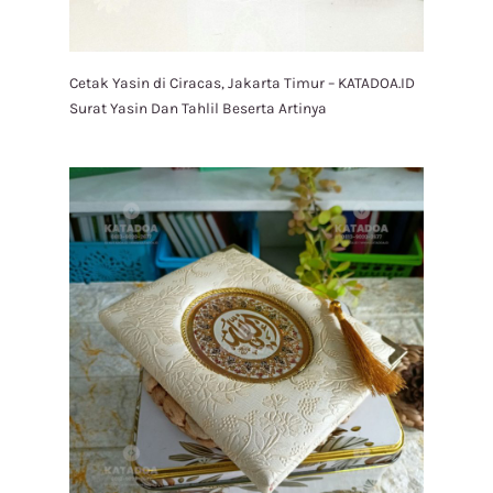
Cetak Yasin di Ciracas, Jakarta Timur – KATADOA.ID
Surat Yasin Dan Tahlil Beserta Artinya