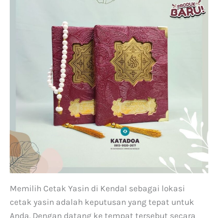
0
a
d
h
i
u
U
,
s
T
i
a
a
b
4
a
0
l
+
o
:
n
P
g
a
,
n
K
d
a
Memilih Cetak Yasin di Kendal sebagai lokasi
u
l
a
i
cetak yasin adalah keputusan yang tepat untuk
n
m
Anda. Dengan datang ke tempat tersebut secara