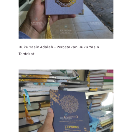
Buku Yasin Adalah – Percetakan Buku Yasin
Terdekat