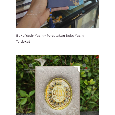
Buku Yasin Yasin – Percetakan Buku Yasin
Terdekat