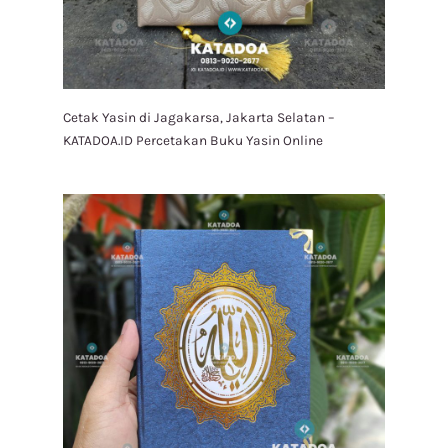
Cetak Yasin di Jagakarsa, Jakarta Selatan –
KATADOA.ID Percetakan Buku Yasin Online