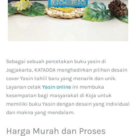
Sebagai sebuah percetakan buku yasin di
Jogjakarta, KATADOA menghadirkan pilihan desain
cover Yasin tahlil baru yang menarik dan unik.
Layanan cetak
Yasin online
ini membuka
kesempatan bagi masyarakat di Koja untuk
memiliki buku Yasin dengan desain yang individual
dan makna yang mendalam.
Harga Murah dan Proses