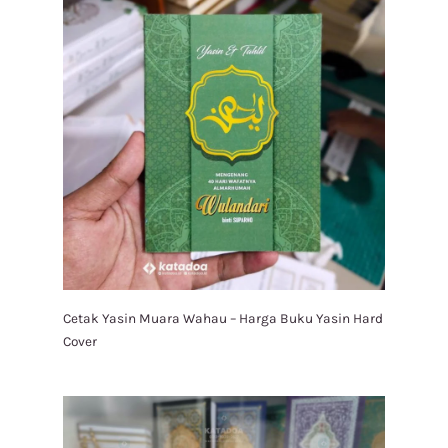
Cetak Yasin Muara Wahau – Harga Buku Yasin Hard
Cover