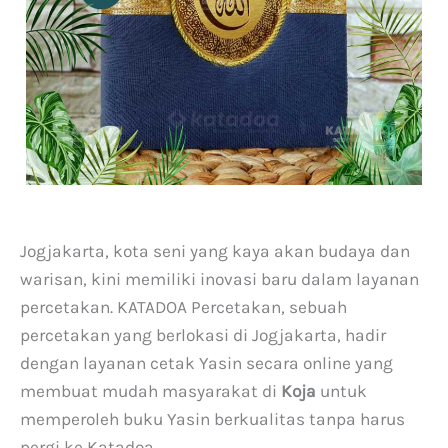
Jogjakarta, kota seni yang kaya akan budaya dan
warisan, kini memiliki inovasi baru dalam layanan
percetakan. KATADOA Percetakan, sebuah
percetakan yang berlokasi di Jogjakarta, hadir
dengan layanan cetak Yasin secara online yang
membuat mudah masyarakat di
Koja
untuk
memperoleh buku Yasin berkualitas tanpa harus
pergi ke Katadoa.