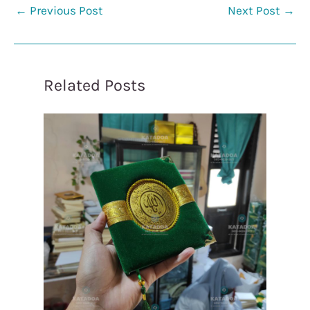
←
Previous Post
Next Post
→
Related Posts