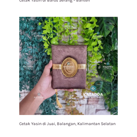
Cetak Yasin di Baros Serang – Banten
Cetak Yasin di Juai, Balangan, Kalimantan Selatan