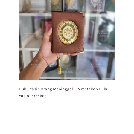
Buku Yasin Orang Meninggal – Percetakan Buku
Yasin Terdekat