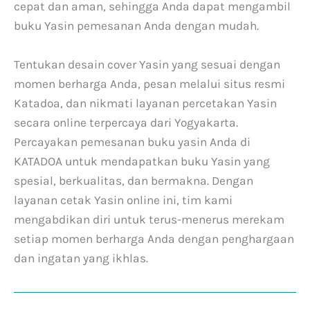
cepat dan aman, sehingga Anda dapat mengambil
buku Yasin pemesanan Anda dengan mudah.
Tentukan desain cover Yasin yang sesuai dengan
momen berharga Anda, pesan melalui situs resmi
Katadoa, dan nikmati layanan percetakan Yasin
secara online terpercaya dari Yogyakarta.
Percayakan pemesanan buku yasin Anda di
KATADOA untuk mendapatkan buku Yasin yang
spesial, berkualitas, dan bermakna. Dengan
layanan cetak Yasin online ini, tim kami
mengabdikan diri untuk terus-menerus merekam
setiap momen berharga Anda dengan penghargaan
dan ingatan yang ikhlas.