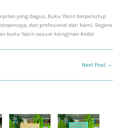
pilan yang bagus, buku Yasin berpenutup
 terpercaya, dan profesional dari kami. Segera
an buku Yasin sesuai keinginan Anda!
Next Post
→