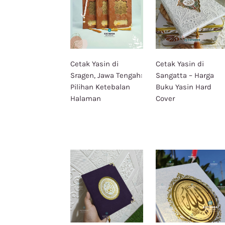
Cetak Yasin di
Cetak Yasin di
Sragen, Jawa Tengah:
Sangatta – Harga
Pilihan Ketebalan
Buku Yasin Hard
Halaman
Cover