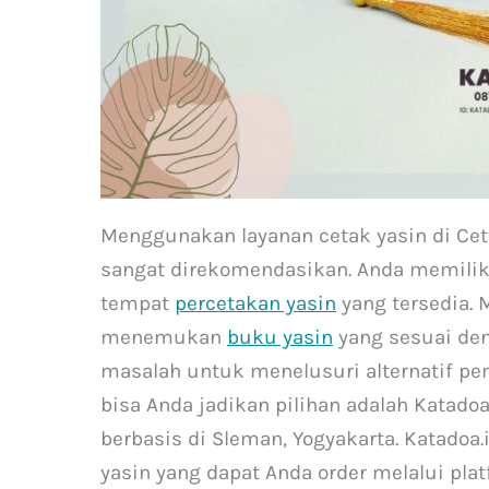
Menggunakan layanan cetak yasin di Cet
sangat direkomendasikan. Anda memilik
tempat
percetakan yasin
yang tersedia. 
menemukan
buku yasin
yang sesuai den
masalah untuk menelusuri alternatif pem
bisa Anda jadikan pilihan adalah Katado
berbasis di Sleman, Yogyakarta. Katadoa
yasin yang dapat Anda order melalui plat