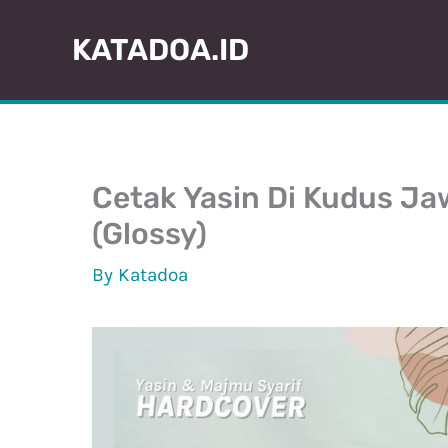
Skip
KATADOA.ID
to
content
Cetak Yasin Di Kudus Ja
(Glossy)
By
Katadoa