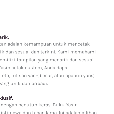
rik.
rkan adalah kemampuan untuk mencetak
ik dan sesuai dan terkini. Kami memahami
emiliki tampilan yang menarik dan sesuai
Yasin cetak custom, Anda dapat
to, tulisan yang besar, atau apapun yang
ang unik dan pribadi.
lusif.
n dengan penutup keras. Buku Yasin
stimewa dan tahan lama. Ini adalah pilihan