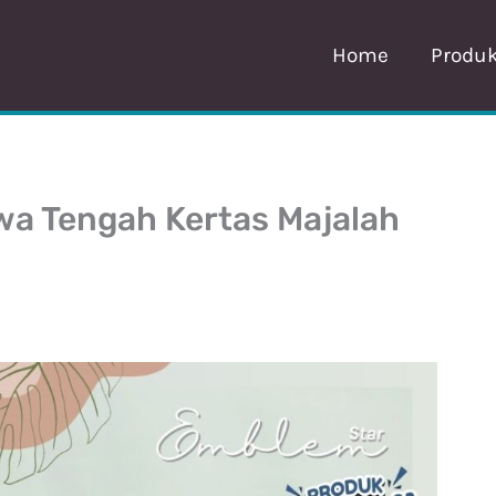
Home
Produ
wa Tengah Kertas Majalah