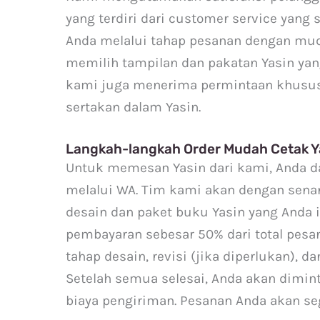
yang terdiri dari customer service yan
Anda melalui tahap pesanan dengan mud
memilih tampilan dan pakatan Yasin yan
kami juga menerima permintaan khusus 
sertakan dalam Yasin.
Langkah-langkah Order Mudah Cetak Y
Untuk memesan Yasin dari kami, Anda 
melalui WA. Tim kami akan dengan sen
desain dan paket buku Yasin yang Anda 
pembayaran sebesar 50% dari total pes
tahap desain, revisi (jika diperlukan), 
Setelah semua selesai, Anda akan dimi
biaya pengiriman. Pesanan Anda akan se