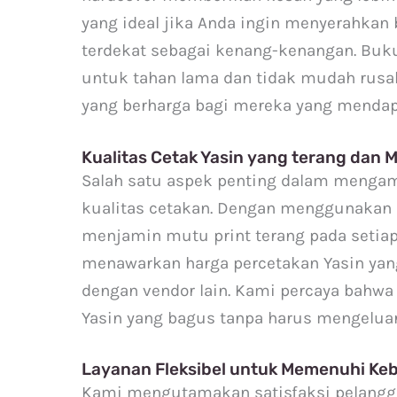
yang ideal jika Anda ingin menyerahkan
terdekat sebagai kenang-kenangan. Buk
untuk tahan lama dan tidak mudah rusa
yang berharga bagi mereka yang mendap
Kualitas Cetak Yasin yang terang dan 
Salah satu aspek penting dalam mengam
kualitas cetakan. Dengan menggunakan p
menjamin mutu print terang pada setiap 
menawarkan harga percetakan Yasin yang
dengan vendor lain. Kami percaya bahw
Yasin yang bagus tanpa harus mengelua
Layanan Fleksibel untuk Memenuhi Ke
Kami mengutamakan satisfaksi pelangg