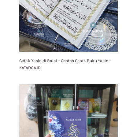
Cetak Yasin di Balai – Contoh Cetak Buku Yasin –
KATADOA.ID