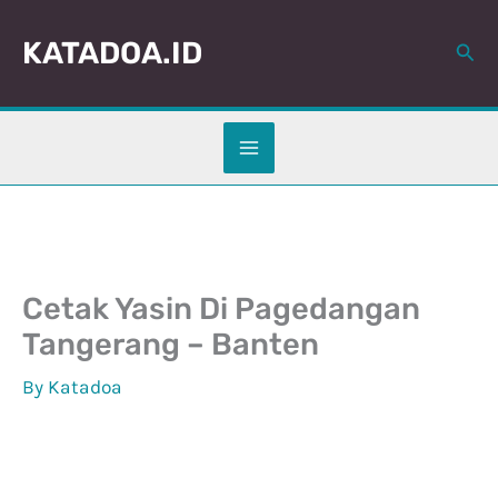
:
:
Skip
C
C
to
KATADOA.ID
Sear
a
e
content
r
t
a
a
M
k
e
Y
n
a
g
s
h
i
a
n
Cetak Yasin Di Pagedangan
f
M
Tangerang – Banten
a
u
l
r
By
Katadoa
J
u
u
n
z
g
3
P