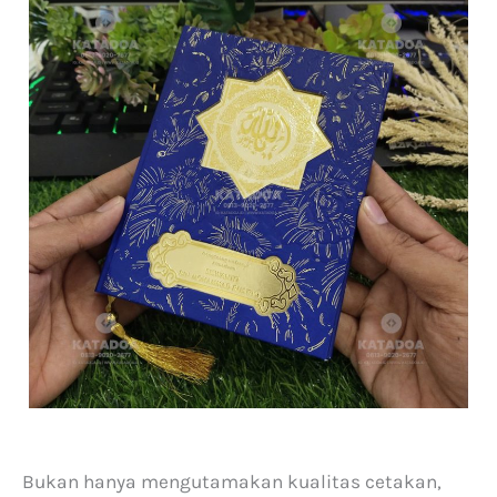
Bukan hanya mengutamakan kualitas cetakan,