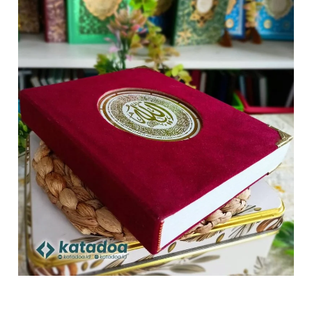
P
a
r
n
a
t
k
a
t
n
i
S
s
e
,
l
M
a
u
t
d
a
a
n
h
,
d
a
n
A