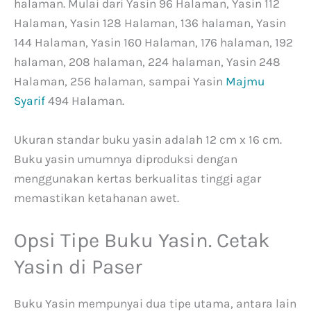
halaman. Mulai dari Yasin 96 Halaman, Yasin 112
Halaman, Yasin 128 Halaman, 136 halaman, Yasin
144 Halaman, Yasin 160 Halaman, 176 halaman, 192
halaman, 208 halaman, 224 halaman, Yasin 248
Halaman, 256 halaman, sampai Yasin
Majmu
Syarif
494 Halaman.
Ukuran standar buku yasin adalah 12 cm x 16 cm.
Buku yasin umumnya diproduksi dengan
menggunakan kertas berkualitas tinggi agar
memastikan ketahanan awet.
Opsi Tipe Buku Yasin. Cetak
Yasin di Paser
Buku Yasin mempunyai dua tipe utama, antara lain