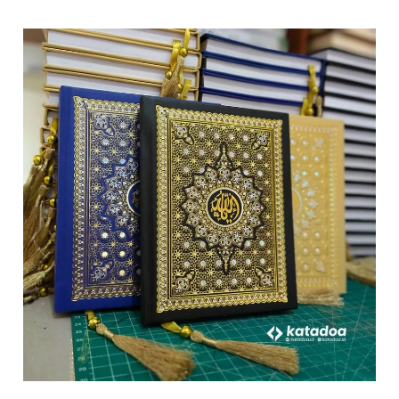
0
a
d
h
i
u
U
,
s
T
i
a
a
b
4
a
0
l
+
o
:
n
P
g
a
,
n
K
d
a
u
l
a
i
n
m