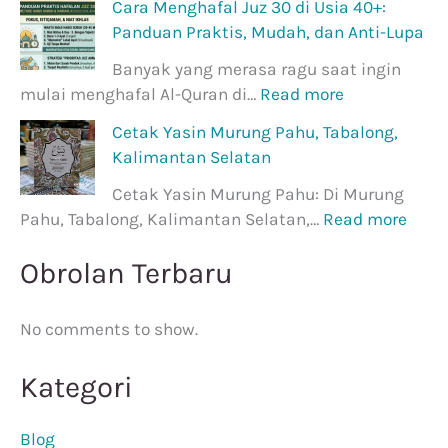
Cara Menghafal Juz 30 di Usia 40+:
Panduan Praktis, Mudah, dan Anti-Lupa
Banyak yang merasa ragu saat ingin
mulai menghafal Al-Quran di…
Read more
Cetak Yasin Murung Pahu, Tabalong,
Kalimantan Selatan
Cetak Yasin Murung Pahu: Di Murung
Pahu, Tabalong, Kalimantan Selatan,…
Read more
Obrolan Terbaru
No comments to show.
Kategori
Blog