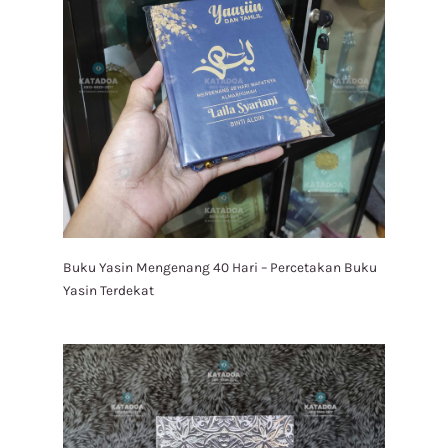
Buku Yasin Mengenang 40 Hari – Percetakan Buku
Yasin Terdekat