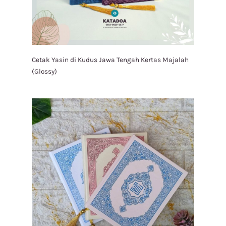
Cetak Yasin di Kudus Jawa Tengah Kertas Majalah
(Glossy)