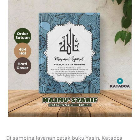
Di samping layanan cetak buku Yasin, Katadoa