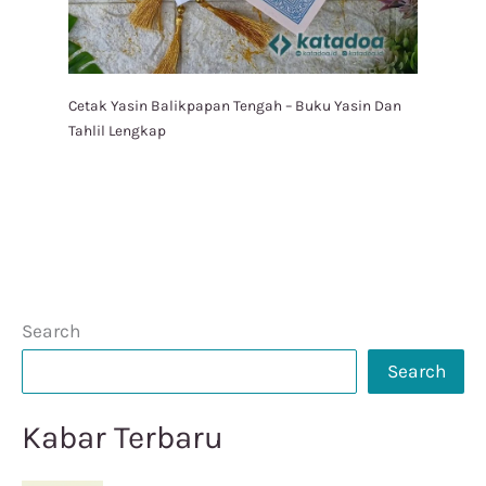
Cetak Yasin Balikpapan Tengah – Buku Yasin Dan
Tahlil Lengkap
Search
Search
Kabar Terbaru