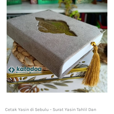
P
a
r
n
a
t
k
a
t
n
i
S
s
e
,
l
M
a
u
t
d
a
a
n
h
,
d
a
n
Cetak Yasin di Sebulu – Surat Yasin Tahlil Dan
A