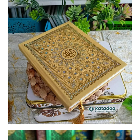
0
a
d
h
i
u
U
,
s
T
i
a
a
b
4
a
0
l
+
o
:
n
P
g
a
,
n
K
d
a
u
l
a
i
n
m