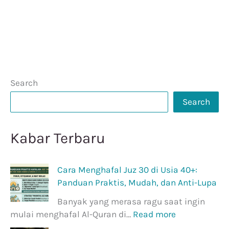
Search
Search
Kabar Terbaru
Cara Menghafal Juz 30 di Usia 40+:
Panduan Praktis, Mudah, dan Anti-Lupa
Banyak yang merasa ragu saat ingin
mulai menghafal Al-Quran di…
Read more