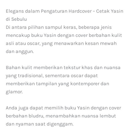
Elegans dalam Pengaturan Hardcover – Cetak Yasin
di Sebulu
Di antara pilihan sampul keras, beberapa jenis
mencakup buku Yasin dengan cover berbahan kulit
asli atau oscar, yang menawarkan kesan mewah
dan anggun.
Bahan kulit memberikan tekstur khas dan nuansa
yang tradisional, sementara oscar dapat
memberikan tampilan yang kontemporer dan
glamor.
Anda juga dapat memilih buku Yasin dengan cover
berbahan bludru, menambahkan nuansa lembut
dan nyaman saat digenggam.