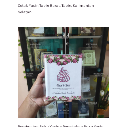
Cetak Yasin Tapin Barat, Tapin, Kalimantan
Selatan
Pembuatan Buku Yasin – Percetakan Buku Yasin