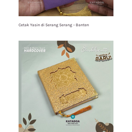
Cetak Yasin di Serang Serang – Banten