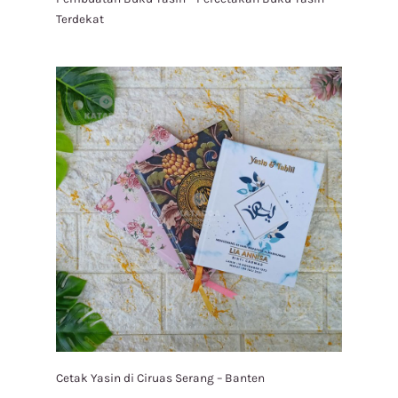
Terdekat
Cetak Yasin di Ciruas Serang – Banten