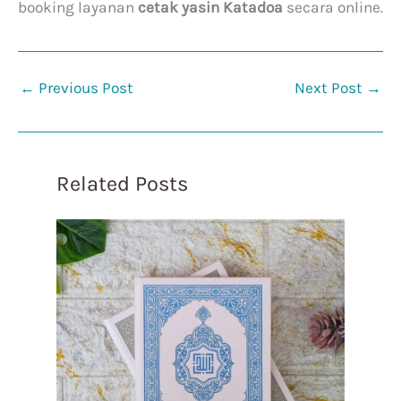
booking layanan
cetak yasin Katadoa
secara online.
←
Previous Post
Next Post
→
Related Posts