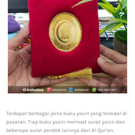
Terdapat berbagai jenis buku yasin yang beredar di
pasaran. Tiap buku yasin memuat surat yasin dan
beberapa surat pendek lainnya dari Al-Qur’an.