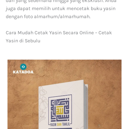
dari yang sederhana hingga yang eksklusif. Anda
juga dapat memilih untuk mencetak buku yasin
dengan foto almarhum/almarhumah.
Cara Mudah Cetak Yasin Secara Online – Cetak
Yasin di Sebulu