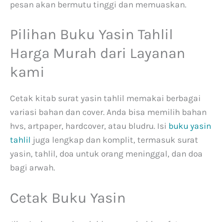
pesan akan bermutu tinggi dan memuaskan.
n
t
Pilihan Buku Yasin Tahlil
i
-
Harga Murah dari Layanan
L
kami
u
p
a
Cetak kitab surat yasin tahlil memakai berbagai
variasi bahan dan cover. Anda bisa memilih bahan
hvs, artpaper, hardcover, atau bludru. Isi
buku yasin
tahlil
juga lengkap dan komplit, termasuk surat
yasin, tahlil, doa untuk orang meninggal, dan doa
bagi arwah.
Cetak Buku Yasin