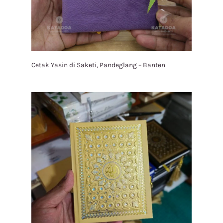
Cetak Yasin di Saketi, Pandeglang – Banten