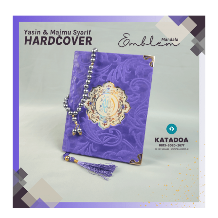
0
a
d
h
i
u
U
,
s
T
i
a
a
b
4
a
0
l
+
o
:
n
P
g
a
,
n
K
d
a
u
l
a
i
n
m