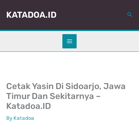
:
:
Skip
C
C
to
KATADOA.ID
Sear
a
e
content
r
t
a
a
M
k
e
Y
n
a
g
s
h
i
a
n
Cetak Yasin Di Sidoarjo, Jawa
f
M
Timur Dan Sekitarnya –
a
u
Katadoa.ID
l
r
J
u
By
Katadoa
u
n
z
g
3
P