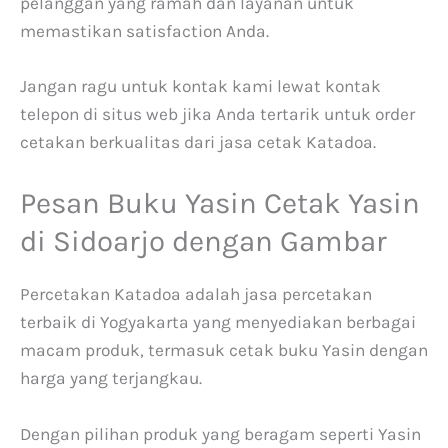
pelanggan yang ramah dan layanan untuk
memastikan satisfaction Anda.
Jangan ragu untuk kontak kami lewat kontak
telepon di situs web jika Anda tertarik untuk order
cetakan berkualitas dari jasa cetak Katadoa.
Pesan Buku Yasin Cetak Yasin
di Sidoarjo dengan Gambar
Percetakan Katadoa adalah jasa percetakan
terbaik di Yogyakarta yang menyediakan berbagai
macam produk, termasuk cetak buku Yasin dengan
harga yang terjangkau.
Dengan pilihan produk yang beragam seperti Yasin