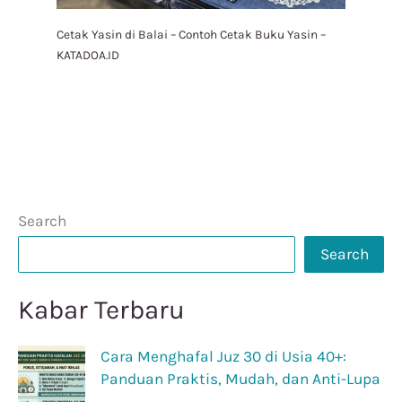
Cetak Yasin di Balai – Contoh Cetak Buku Yasin –
KATADOA.ID
Search
Search
Kabar Terbaru
Cara Menghafal Juz 30 di Usia 40+:
Panduan Praktis, Mudah, dan Anti-Lupa