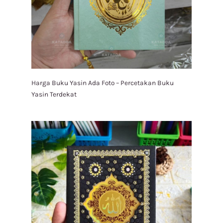
Harga Buku Yasin Ada Foto – Percetakan Buku
Yasin Terdekat