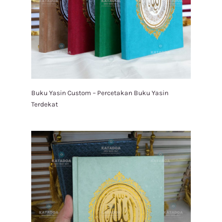
Buku Yasin Custom – Percetakan Buku Yasin
Terdekat