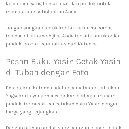
konsumen yang bersahabat dan produk untuk
memastikan satisfaction Anda.
Jangan sungkan untuk kontak kami via nomor
telepon di situs web jika Anda tertarik untuk order
produk-produk berkualitas dari Katadoa.
Pesan Buku Yasin Cetak Yasin
di Tuban dengan Foto
Percetakan Katadoa adalah percetakan terbaik di
Yogyakarta yang menyediakan berbagai macam
produk, termasuk pencetakan buku Yasin dengan
harga yang terjangkau.
Dengan pilihan produk yang beragam seperti cetak