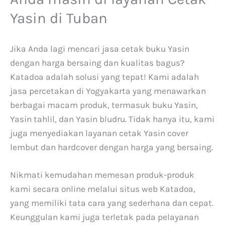
Yasin di Tuban
Jika Anda lagi mencari jasa cetak buku Yasin
dengan harga bersaing dan kualitas bagus?
Katadoa adalah solusi yang tepat! Kami adalah
jasa percetakan di Yogyakarta yang menawarkan
berbagai macam produk, termasuk buku Yasin,
Yasin tahlil, dan Yasin bludru. Tidak hanya itu, kami
juga menyediakan layanan cetak Yasin cover
lembut dan hardcover dengan harga yang bersaing.
Nikmati kemudahan memesan produk-produk
kami secara online melalui situs web Katadoa,
yang memiliki tata cara yang sederhana dan cepat.
Keunggulan kami juga terletak pada pelayanan