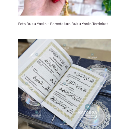
Foto Buku Yasin – Percetakan Buku Yasin Terdekat