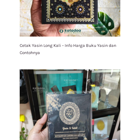
Cetak Yasin Long Kali – Info Harga Buku Yasin dan
Contohnya