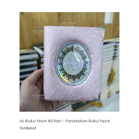
Isi Buku Yasin 40 Hari – Percetakan Buku Yasin
Terdekat