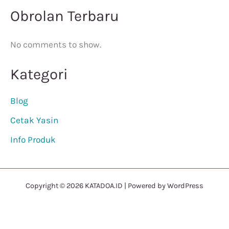
Obrolan Terbaru
No comments to show.
Kategori
Blog
Cetak Yasin
Info Produk
Copyright © 2026 KATADOA.ID | Powered by WordPress