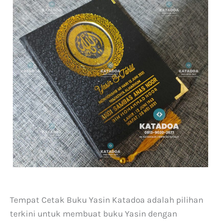
Tempat Cetak Buku Yasin Katadoa adalah pilihan
terkini untuk membuat buku Yasin dengan