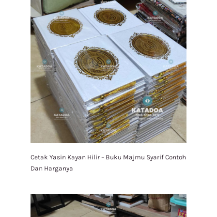
Cetak Yasin Kayan Hilir – Buku Majmu Syarif Contoh
Dan Harganya