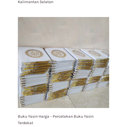
Kalimantan Selatan
Buku Yasin Harga – Percetakan Buku Yasin
Terdekat