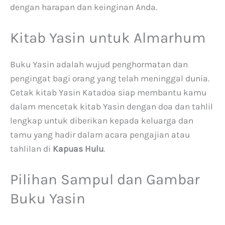
dengan harapan dan keinginan Anda.
Kitab Yasin untuk Almarhum
Buku Yasin adalah wujud penghormatan dan
pengingat bagi orang yang telah meninggal dunia.
Cetak kitab Yasin Katadoa siap membantu kamu
dalam mencetak kitab Yasin dengan doa dan tahlil
lengkap untuk diberikan kepada keluarga dan
tamu yang hadir dalam acara pengajian atau
tahlilan di
Kapuas Hulu
.
Pilihan Sampul dan Gambar
Buku Yasin