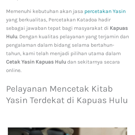
Memenuhi kebutuhan akan jasa
percetakan Yasin
yang berkualitas, Percetakan Katadoa hadir
sebagai jawaban tepat bagi masyarakat di
Kapuas
Hulu
. Dengan kualitas pelayanan yang terjamin dan
pengalaman dalam bidang selama bertahun-
tahun, kami telah menjadi pilihan utama dalam
Cetak Yasin Kapuas Hulu
dan sekitarnya secara
online.
Pelayanan Mencetak Kitab
Yasin Terdekat di Kapuas Hulu