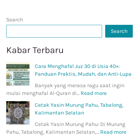
Search
Search
Kabar Terbaru
Cara Menghafal Juz 30 di Usia 40+:
Panduan Praktis, Mudah, dan Anti-Lupa
Banyak yang merasa ragu saat ingin
mulai menghafal Al-Quran di…
Read more
Cetak Yasin Murung Pahu, Tabalong,
Kalimantan Selatan
Cetak Yasin Murung Pahu: Di Murung
Pahu, Tabalong, Kalimantan Selatan,…
Read more