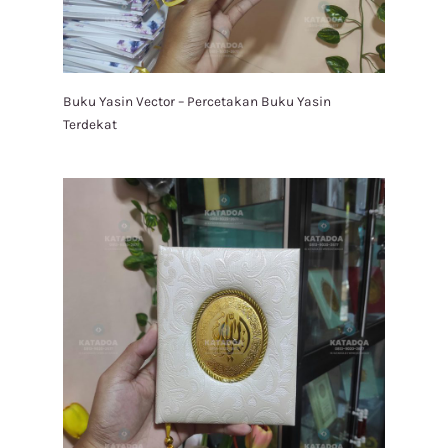
Buku Yasin Vector – Percetakan Buku Yasin
Terdekat