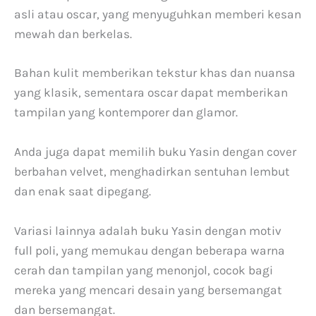
asli atau oscar, yang menyuguhkan memberi kesan
mewah dan berkelas.
Bahan kulit memberikan tekstur khas dan nuansa
yang klasik, sementara oscar dapat memberikan
tampilan yang kontemporer dan glamor.
Anda juga dapat memilih buku Yasin dengan cover
berbahan velvet, menghadirkan sentuhan lembut
dan enak saat dipegang.
Variasi lainnya adalah buku Yasin dengan motiv
full poli, yang memukau dengan beberapa warna
cerah dan tampilan yang menonjol, cocok bagi
mereka yang mencari desain yang bersemangat
dan bersemangat.