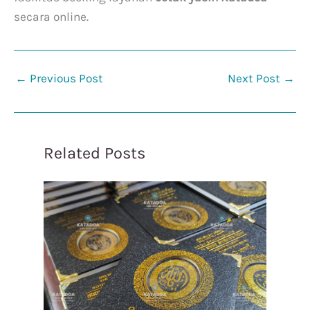
secara online.
←
Previous Post
Next Post
→
Related Posts