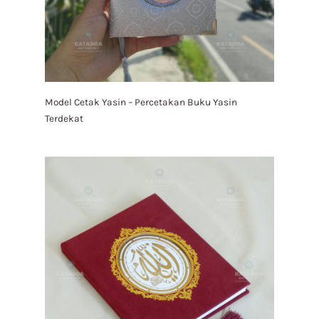
Model Cetak Yasin – Percetakan Buku Yasin
Terdekat