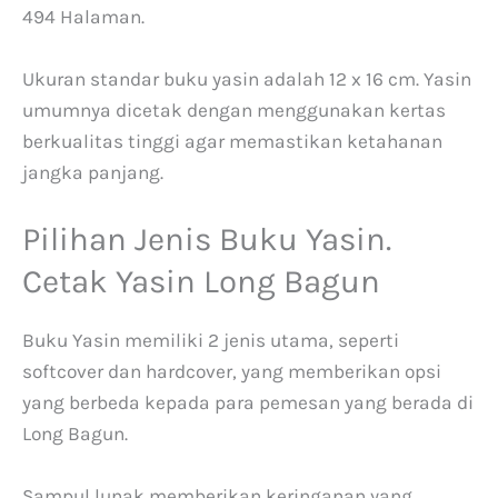
494 Halaman.
Ukuran standar buku yasin adalah 12 x 16 cm. Yasin
umumnya dicetak dengan menggunakan kertas
berkualitas tinggi agar memastikan ketahanan
jangka panjang.
Pilihan Jenis Buku Yasin.
Cetak Yasin Long Bagun
Buku Yasin memiliki 2 jenis utama, seperti
softcover dan hardcover, yang memberikan opsi
yang berbeda kepada para pemesan yang berada di
Long Bagun.
Sampul lunak memberikan keringanan yang