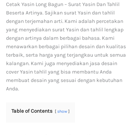
Cetak Yasin Long Bagun – Surat Yasin Dan Tahlil
n
Beserta Artinya. Sajikan surat Yasin dan tahlil
t
i
dengan terjemahan arti. Kami adalah percetakan
-
yang menyediakan surat Yasin dan tahlil lengkap
L
dengan artinya dalam berbagai bahasa. Kami
u
menawarkan berbagai pilihan desain dan kualitas
p
terbaik, serta harga yang terjangkau untuk semua
a
kalangan. Kami juga menyediakan jasa desain
cover Yasin tahlil yang bisa membantu Anda
membuat desain yang sesuai dengan kebutuhan
Anda.
Table of Contents
show