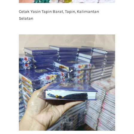
Cetak Yasin Tapin Barat, Tapin, Kalimantan
Selatan