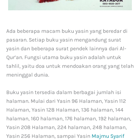
Ada beberapa macam buku yasin yang beredar di
pasaran. Setiap buku yasin mengandung surat
yasin dan beberapa surat pendek lainnya dari Al-
Qur’an. Fungsi utama buku yasin adalah untuk
tahlil, yaitu doa untuk mendoakan orang yang telah
meninggal dunia.
Buku yasin tersedia dalam berbagai jumlah isi
halaman. Mulai dari Yasin 96 Halaman, Yasin 112
Halaman, Yasin 128 Halaman, 136 halaman, 144
halaman, 160 halaman, 176 halaman, 192 halaman,
Yasin 208 Halaman, 224 halaman, 248 halaman,
Yasin 256 Halaman, sampai Yasin
Majmu Syarif