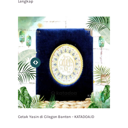
Lengkap
Cetak Yasin di Cilegon Banten – KATADOA.ID