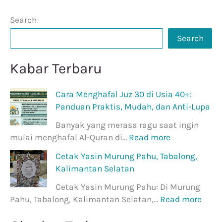
Search
Search
Kabar Terbaru
Cara Menghafal Juz 30 di Usia 40+:
Panduan Praktis, Mudah, dan Anti-Lupa
Banyak yang merasa ragu saat ingin
mulai menghafal Al-Quran di…
Read more
Cetak Yasin Murung Pahu, Tabalong,
Kalimantan Selatan
Cetak Yasin Murung Pahu: Di Murung
Pahu, Tabalong, Kalimantan Selatan,…
Read more