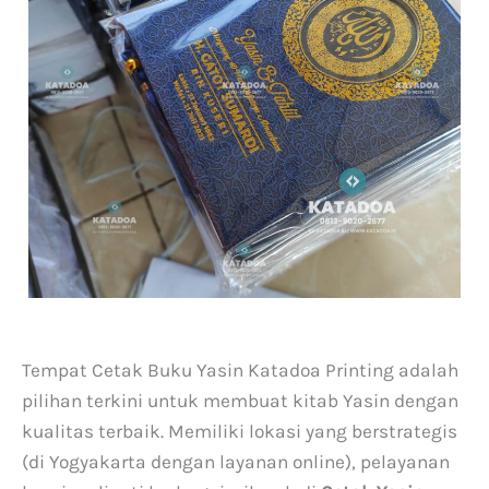
Tempat Cetak Buku Yasin Katadoa Printing adalah
pilihan terkini untuk membuat kitab Yasin dengan
kualitas terbaik. Memiliki lokasi yang berstrategis
(di Yogyakarta dengan layanan online), pelayanan