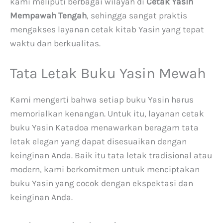
kami meliputi berbagai wilayah di
Cetak Yasin
Mempawah Tengah
, sehingga sangat praktis
mengakses layanan cetak kitab Yasin yang tepat
waktu dan berkualitas.
Tata Letak Buku Yasin Mewah
Kami mengerti bahwa setiap buku Yasin harus
memorialkan kenangan. Untuk itu, layanan cetak
buku Yasin Katadoa menawarkan beragam tata
letak elegan yang dapat disesuaikan dengan
keinginan Anda. Baik itu tata letak tradisional atau
modern, kami berkomitmen untuk menciptakan
buku Yasin yang cocok dengan ekspektasi dan
keinginan Anda.