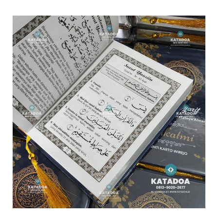
0
a
d
h
i
u
U
,
s
T
i
a
a
b
4
a
0
l
+
o
:
n
P
g
a
,
n
K
d
a
u
l
a
i
n
m