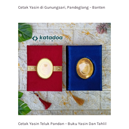
Cetak Yasin di Gunungsari, Pandeglang – Banten
Cetak Yasin Teluk Pandan – Buku Yasin Dan Tahlil