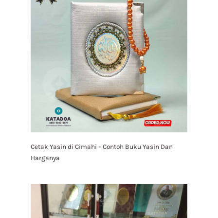
Cetak Yasin di Cimahi – Contoh Buku Yasin Dan
Harganya