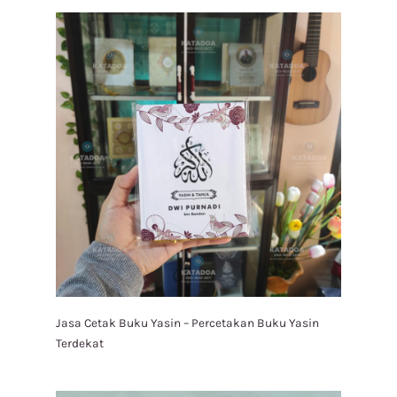
Jasa Cetak Buku Yasin – Percetakan Buku Yasin
Terdekat