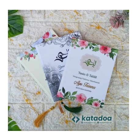
0
a
d
h
i
u
U
,
s
T
i
a
a
b
4
a
0
l
+
o
:
n
P
g
a
,
n
K
d
a
u
l
a
i
n
m