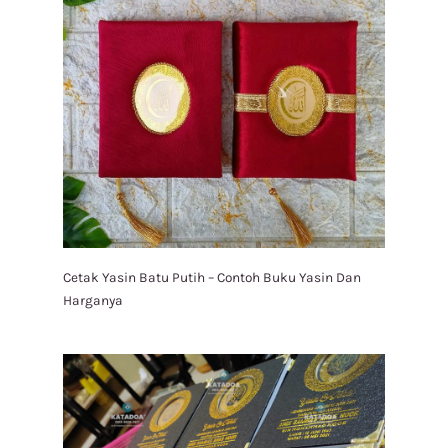
Cetak Yasin Batu Putih – Contoh Buku Yasin Dan
Harganya