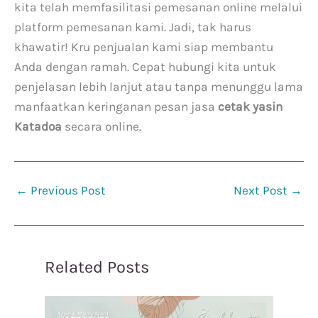
kita telah memfasilitasi pemesanan online melalui
platform pemesanan kami. Jadi, tak harus
khawatir! Kru penjualan kami siap membantu
Anda dengan ramah. Cepat hubungi kita untuk
penjelasan lebih lanjut atau tanpa menunggu lama
manfaatkan keringanan pesan jasa
cetak yasin
Katadoa
secara online.
←
Previous Post
Next Post
→
Related Posts