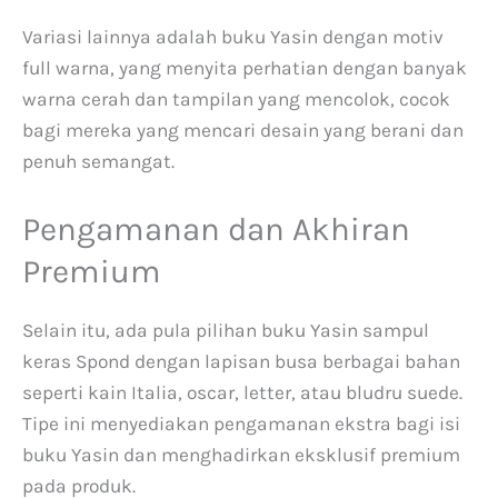
Variasi lainnya adalah buku Yasin dengan motiv
full warna, yang menyita perhatian dengan banyak
warna cerah dan tampilan yang mencolok, cocok
bagi mereka yang mencari desain yang berani dan
penuh semangat.
Pengamanan dan Akhiran
Premium
Selain itu, ada pula pilihan buku Yasin sampul
keras Spond dengan lapisan busa berbagai bahan
seperti kain Italia, oscar, letter, atau bludru suede.
Tipe ini menyediakan pengamanan ekstra bagi isi
buku Yasin dan menghadirkan eksklusif premium
pada produk.