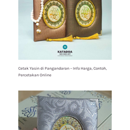
Cetak Yasin di Pangandaran – Info Harga, Contoh,
Percetakan Online