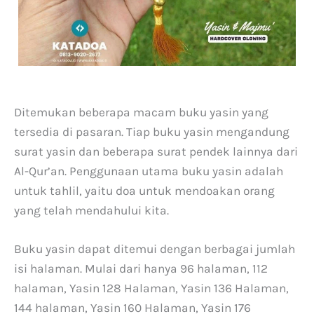
Ditemukan beberapa macam buku yasin yang
tersedia di pasaran. Tiap buku yasin mengandung
surat yasin dan beberapa surat pendek lainnya dari
Al-Qur’an. Penggunaan utama buku yasin adalah
untuk tahlil, yaitu doa untuk mendoakan orang
yang telah mendahului kita.
Buku yasin dapat ditemui dengan berbagai jumlah
isi halaman. Mulai dari hanya 96 halaman, 112
halaman, Yasin 128 Halaman, Yasin 136 Halaman,
144 halaman, Yasin 160 Halaman, Yasin 176