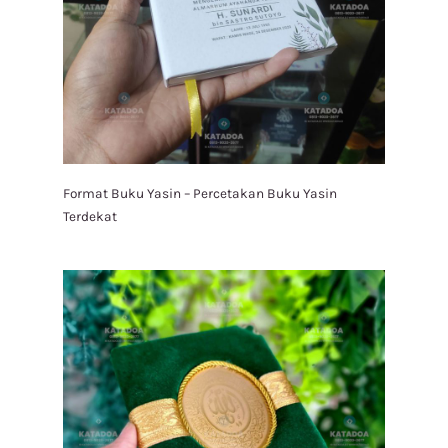
Format Buku Yasin – Percetakan Buku Yasin
Terdekat