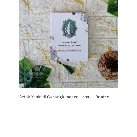
Cetak Yasin di Gunungkencana, Lebak – Banten