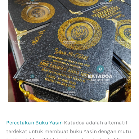
Percetakan Buku Yasin
Katadoa adalah alternatif
terdekat untuk membuat buku Yasin dengan mutu