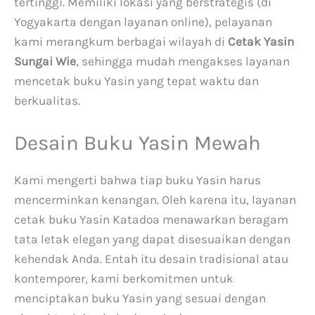
tertinggi. Memiliki lokasi yang berstrategis (di
Yogyakarta dengan layanan online), pelayanan
kami merangkum berbagai wilayah di
Cetak Yasin
Sungai Wie
, sehingga mudah mengakses layanan
mencetak buku Yasin yang tepat waktu dan
berkualitas.
Desain Buku Yasin Mewah
Kami mengerti bahwa tiap buku Yasin harus
mencerminkan kenangan. Oleh karena itu, layanan
cetak buku Yasin Katadoa menawarkan beragam
tata letak elegan yang dapat disesuaikan dengan
kehendak Anda. Entah itu desain tradisional atau
kontemporer, kami berkomitmen untuk
menciptakan buku Yasin yang sesuai dengan