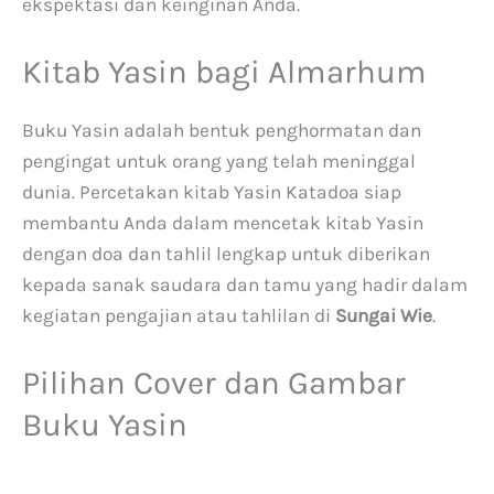
ekspektasi dan keinginan Anda.
Kitab Yasin bagi Almarhum
Buku Yasin adalah bentuk penghormatan dan
pengingat untuk orang yang telah meninggal
dunia. Percetakan kitab Yasin Katadoa siap
membantu Anda dalam mencetak kitab Yasin
dengan doa dan tahlil lengkap untuk diberikan
kepada sanak saudara dan tamu yang hadir dalam
kegiatan pengajian atau tahlilan di
Sungai Wie
.
Pilihan Cover dan Gambar
Buku Yasin