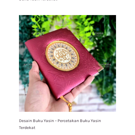
Desain Buku Yasin – Percetakan Buku Yasin
Terdekat