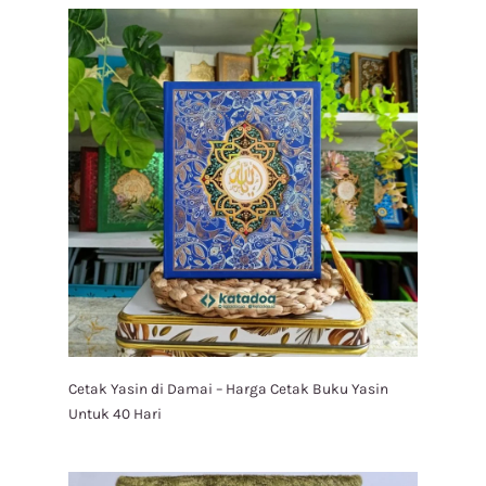
Cetak Yasin di Damai – Harga Cetak Buku Yasin
Untuk 40 Hari