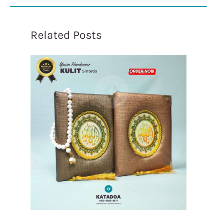
Related Posts