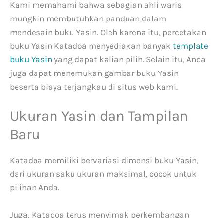
Kami memahami bahwa sebagian ahli waris
mungkin membutuhkan panduan dalam
mendesain buku Yasin. Oleh karena itu, percetakan
buku Yasin Katadoa menyediakan banyak
template
buku Yasin
yang dapat kalian pilih. Selain itu, Anda
juga dapat menemukan gambar buku Yasin
beserta biaya terjangkau di situs web kami.
Ukuran Yasin dan Tampilan
Baru
Katadoa memiliki bervariasi dimensi buku Yasin,
dari ukuran saku ukuran maksimal, cocok untuk
pilihan Anda.
Juga, Katadoa terus menyimak perkembangan