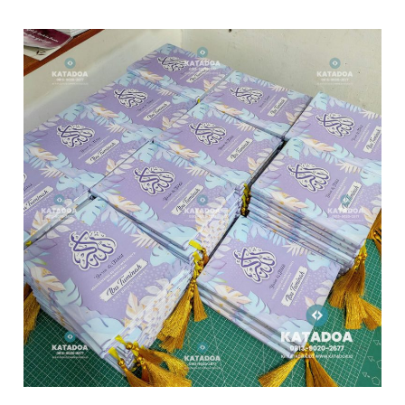
0
a
d
h
i
u
U
,
s
T
i
a
a
b
4
a
0
l
+
o
:
n
P
g
a
,
n
K
d
a
u
l
a
i
n
m