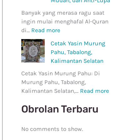
Mudah, dan Anti-Lupa
z
g
Banyak yang merasa ragu saat
3
P
ingin mulai menghafal Al-Quran
0
a
di…
Read more
d
h
i
u
Cetak Yasin Murung
U
,
Pahu, Tabalong,
s
T
Kalimantan Selatan
i
a
Cetak Yasin Murung Pahu: Di
a
b
Murung Pahu, Tabalong,
4
a
Kalimantan Selatan,…
Read more
0
l
+
o
Obrolan Terbaru
:
n
P
g
a
,
No comments to show.
n
K