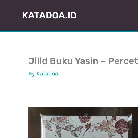
Skip
KATADOA.ID
to
content
Jilid Buku Yasin – Perc
By
Katadoa