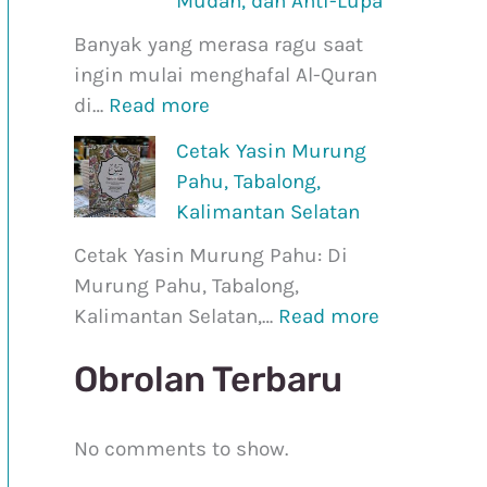
Mudah, dan Anti-Lupa
z
g
Banyak yang merasa ragu saat
3
P
ingin mulai menghafal Al-Quran
0
a
di…
Read more
d
h
i
u
Cetak Yasin Murung
U
,
Pahu, Tabalong,
s
T
Kalimantan Selatan
i
a
Cetak Yasin Murung Pahu: Di
a
b
Murung Pahu, Tabalong,
4
a
Kalimantan Selatan,…
Read more
0
l
+
o
Obrolan Terbaru
:
n
P
g
a
,
No comments to show.
n
K