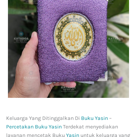
Keluarga Yang Ditinggalkan Di
Buku Yasin
–
Percetakan Buku Yasin
Terdekat menyediakan
layanan mencetak Buku
Yasin
untuk keluarga yang