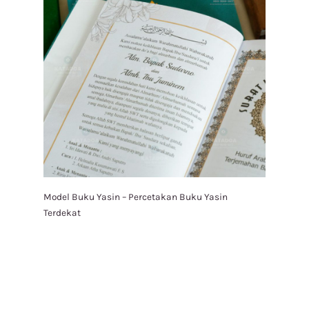
Model Buku Yasin – Percetakan Buku Yasin
Terdekat