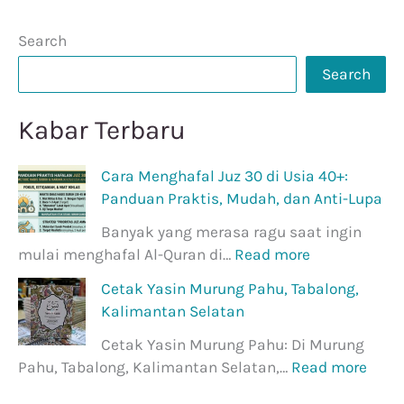
Search
Search
Kabar Terbaru
Cara Menghafal Juz 30 di Usia 40+:
Panduan Praktis, Mudah, dan Anti-Lupa
Banyak yang merasa ragu saat ingin
mulai menghafal Al-Quran di…
Read more
Cetak Yasin Murung Pahu, Tabalong,
Kalimantan Selatan
Cetak Yasin Murung Pahu: Di Murung
Pahu, Tabalong, Kalimantan Selatan,…
Read more