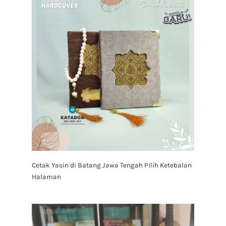
Cetak Yasin di Batang Jawa Tengah Pilih Ketebalan
Halaman