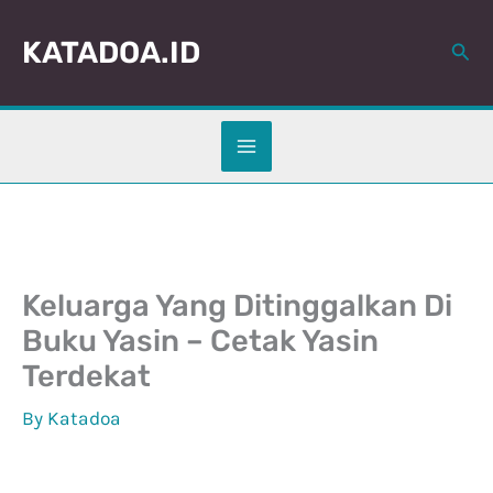
:
:
Skip
C
C
to
KATADOA.ID
Sear
a
e
content
r
t
a
a
M
k
e
Y
n
a
g
s
h
i
a
n
Keluarga Yang Ditinggalkan Di
f
M
Buku Yasin – Cetak Yasin
a
u
Terdekat
l
r
J
u
By
Katadoa
u
n
z
g
3
P