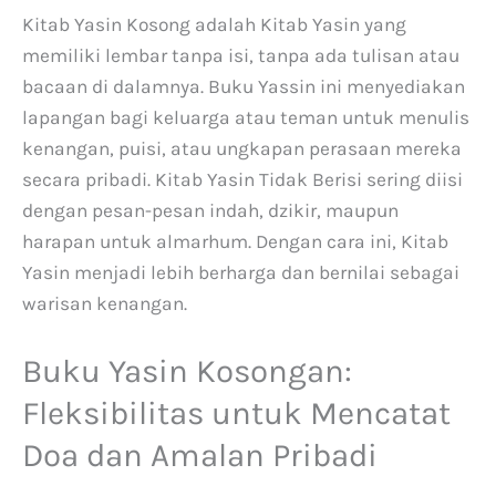
Kitab Yasin Kosong adalah Kitab Yasin yang
memiliki lembar tanpa isi, tanpa ada tulisan atau
bacaan di dalamnya. Buku Yassin ini menyediakan
lapangan bagi keluarga atau teman untuk menulis
kenangan, puisi, atau ungkapan perasaan mereka
secara pribadi. Kitab Yasin Tidak Berisi sering diisi
dengan pesan-pesan indah, dzikir, maupun
harapan untuk almarhum. Dengan cara ini, Kitab
Yasin menjadi lebih berharga dan bernilai sebagai
warisan kenangan.
Buku Yasin Kosongan:
Fleksibilitas untuk Mencatat
Doa dan Amalan Pribadi