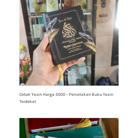
Cetak Yasin Harga 5000 – Percetakan Buku Yasin
Terdekat