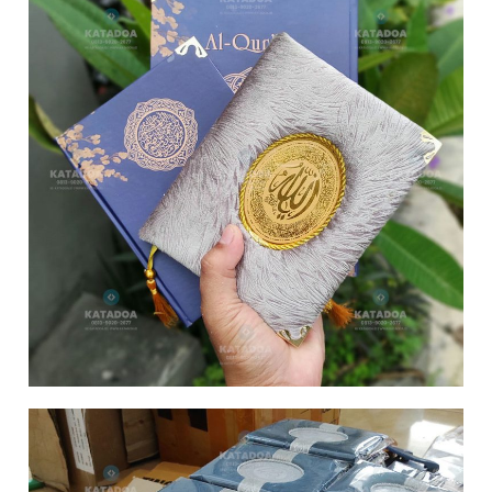
n
t
i
-
L
u
p
a