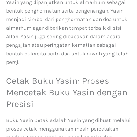
Yasin yang dipanjatkan untuk almarhum sebagai
bentuk penghormatan serta pengenangan. Yasin
menjadi simbol dari penghormatan dan doa untuk
almarhum agar diberikan tempat terbaik di sisi
Allah. Yasin juga sering dibacakan dalam acara
pengajian atau peringatan kematian sebagai
bentuk dukacita serta doa untuk arwah yang telah
pergi.
Cetak Buku Yasin: Proses
Mencetak Buku Yasin dengan
Presisi
Buku Yasin Cetak adalah Yasin yang dibuat melalui
proses cetak menggunakan mesin percetakan