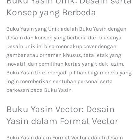
Buku Yasin Unik: Desain serta
Konsep yang Berbeda
Buku Yasin yang Unik adalah Buku Yasin dengan
desain dan konsep yang berbeda dari biasanya.
Desain unik ini bisa mencakup cover dengan
gambar atau ornamen khusus, tata letak yang
inovatif, dan pemilihan kertas yang tidak lazim.
Buku Yasin Unik menjadi pilihan bagi mereka yang
ingin memberikan sentuhan personal serta
berkesan pada Buku Yasin.
Buku Yasin Vector: Desain
Yasin dalam Format Vector
Buku Yasin dalam Format Vector adalah desain