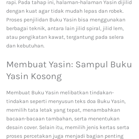
rapi. Pada tahap ini, halaman-halaman Yasin dijilid
dengan kuat agar tidak mudah lepas dan robek.
Proses penjilidan Buku Yasin bisa menggunakan
berbagai teknik, antara lain jilid spiral, jilid lem,
atau pengikatan kawat, tergantung pada selera
dan kebutuhan.
Membuat Yasin: Sampul Buku
Yasin Kosong
Membuat Buku Yasin melibatkan tindakan-
tindakan seperti menyusun teks doa Buku Yasin,
memilih tata letak yang tepat, menambahkan
bacaan-bacaan tambahan, serta menentukan
desain cover. Selain itu, memilih jenis kertas serta
proses percetakan juga menjadi bagian penting