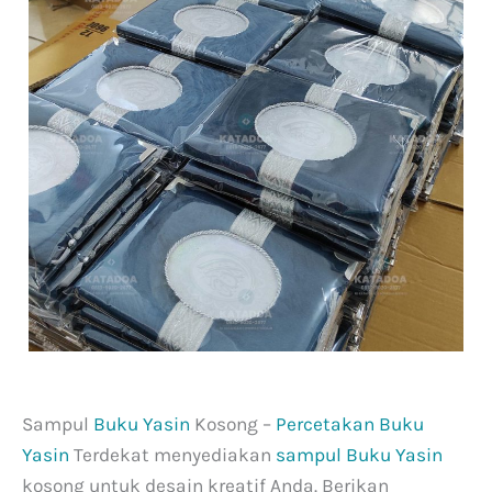
Sampul
Buku Yasin
Kosong –
Percetakan Buku
Yasin
Terdekat menyediakan
sampul Buku Yasin
kosong untuk desain kreatif Anda. Berikan