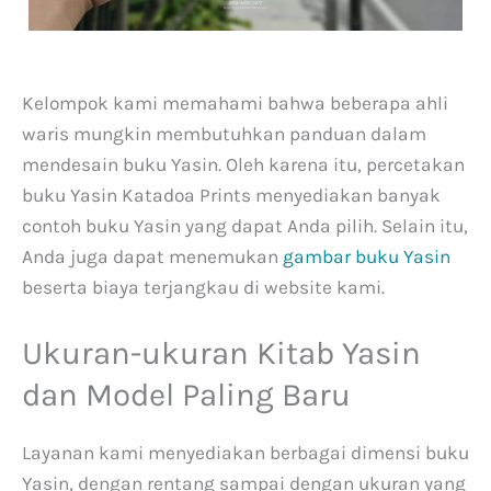
Kelompok kami memahami bahwa beberapa ahli
waris mungkin membutuhkan panduan dalam
mendesain buku Yasin. Oleh karena itu, percetakan
buku Yasin Katadoa Prints menyediakan banyak
contoh buku Yasin yang dapat Anda pilih. Selain itu,
Anda juga dapat menemukan
gambar buku Yasin
beserta biaya terjangkau di website kami.
Ukuran-ukuran Kitab Yasin
dan Model Paling Baru
Layanan kami menyediakan berbagai dimensi buku
Yasin, dengan rentang sampai dengan ukuran yang