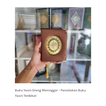
Buku Yasin Orang Meninggal – Percetakan Buku
Yasin Terdekat