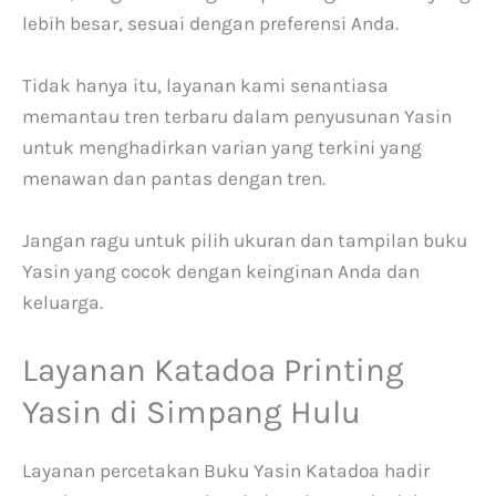
lebih besar, sesuai dengan preferensi Anda.
Tidak hanya itu, layanan kami senantiasa
memantau tren terbaru dalam penyusunan Yasin
untuk menghadirkan varian yang terkini yang
menawan dan pantas dengan tren.
Jangan ragu untuk pilih ukuran dan tampilan buku
Yasin yang cocok dengan keinginan Anda dan
keluarga.
Layanan Katadoa Printing
Yasin di Simpang Hulu
Layanan percetakan Buku Yasin Katadoa hadir