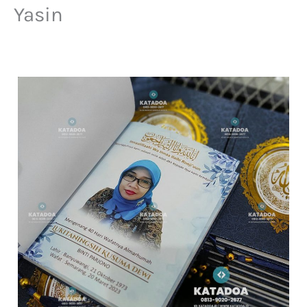
Yasin