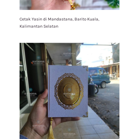
Cetak Yasin di Mandastana, Barito Kuala,
Kalimantan Selatan