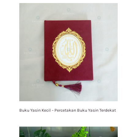
Buku Yasin Kecil – Percetakan Buku Yasin Terdekat