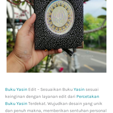
Buku Yasin
Edit – Sesuaikan Buku
Yasin
sesuai
keinginan dengan layanan edit dari
Percetakan
Buku Yasin
Terdekat. Wujudkan desain yang unik
dan penuh makna, memberikan sentuhan personal