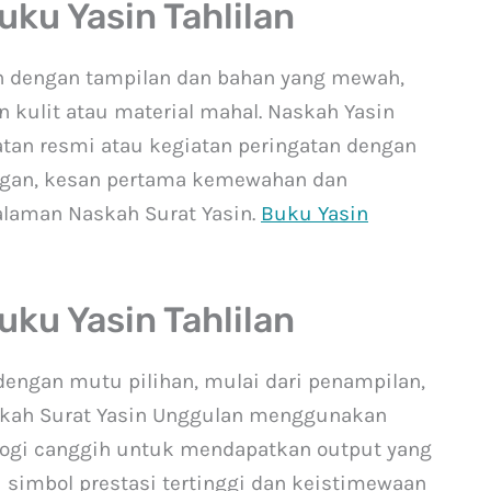
uku Yasin Tahlilan
in dengan tampilan dan bahan yang mewah,
kulit atau material mahal. Naskah Yasin
tan resmi atau kegiatan peringatan dengan
legan, kesan pertama kemewahan dan
alaman Naskah Surat Yasin.
Buku Yasin
uku Yasin Tahlilan
 dengan mutu pilihan, mulai dari penampilan,
askah Surat Yasin Unggulan menggunakan
ologi canggih untuk mendapatkan output yang
simbol prestasi tertinggi dan keistimewaan