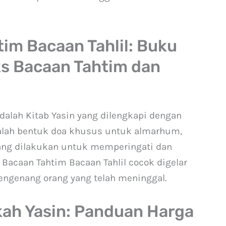
im Bacaan Tahlil: Buku
ks Bacaan Tahtim dan
adalah Kitab Yasin yang dilengkapi dengan
 adalah bentuk doa khusus untuk almarhum,
 yang dilakukan untuk memperingati dan
Bacaan Tahtim Bacaan Tahlil cocok digelar
ngenang orang yang telah meninggal.
ah Yasin: Panduan Harga