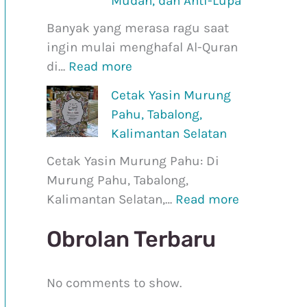
Mudah, dan Anti-Lupa
z
g
Banyak yang merasa ragu saat
3
P
ingin mulai menghafal Al-Quran
0
a
di…
Read more
d
h
i
u
Cetak Yasin Murung
U
,
Pahu, Tabalong,
s
T
Kalimantan Selatan
i
a
Cetak Yasin Murung Pahu: Di
a
b
Murung Pahu, Tabalong,
4
a
Kalimantan Selatan,…
Read more
0
l
+
o
Obrolan Terbaru
:
n
P
g
a
,
No comments to show.
n
K