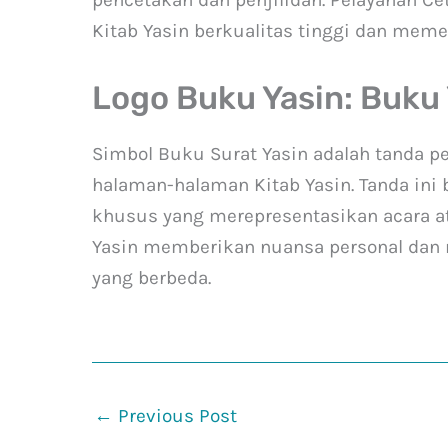
pencetakan dan penjilidan. Pelayanan C
Kitab Yasin berkualitas tinggi dan meme
Logo Buku Yasin: Buku 
Simbol Buku Surat Yasin adalah tanda p
halaman-halaman Kitab Yasin. Tanda ini 
khusus yang merepresentasikan acara at
Yasin memberikan nuansa personal dan
yang berbeda.
←
Previous Post