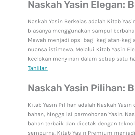
Naskah Yasin Elegan: B
Naskah Yasin Berkelas adalah Kitab Yas
biasanya menggunakan sampul berbahan 
Mewah menjadi opsi bagi kegiatan-kegia
nuansa istimewa. Melalui Kitab Yasin E
keelokan menyinari dalam setiap satu h
Tahlilan
Naskah Yasin Pilihan: B
Kitab Yasin Pilihan adalah Naskah Yasin
bahan, hingga isi permohonan Yasin. N
bahan terbaik dan dicetak dengan tekn
sempurna. Kitab Yasin Premium menjadi 