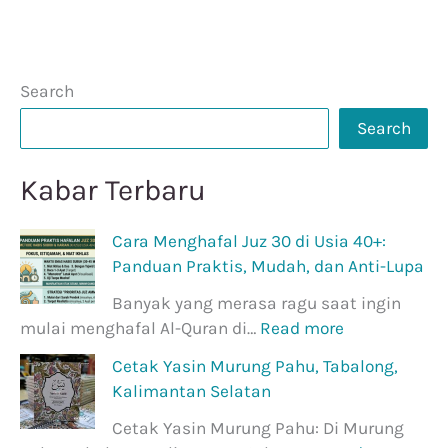
Search
Search
Kabar Terbaru
Cara Menghafal Juz 30 di Usia 40+:
Panduan Praktis, Mudah, dan Anti-Lupa
Banyak yang merasa ragu saat ingin
mulai menghafal Al-Quran di…
Read more
Cetak Yasin Murung Pahu, Tabalong,
Kalimantan Selatan
Cetak Yasin Murung Pahu: Di Murung