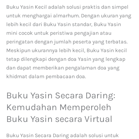
Buku Yasin Kecil adalah solusi praktis dan simpel
untuk menghargai almarhum. Dengan ukuran yang
lebih kecil dari Buku Yasin standar, Buku Yasin
mini cocok untuk peristiwa pengajian atau
peringatan dengan jumlah peserta yang terbatas.
Meskipun ukurannya lebih kecil, Buku Yasin kecil
tetap dilengkapi dengan doa Yasin yang lengkap
dan dapat memberikan pengalaman doa yang
khidmat dalam pembacaan doa.
Buku Yasin Secara Daring:
Kemudahan Memperoleh
Buku Yasin secara Virtual
Buku Yasin Secara Daring adalah solusi untuk