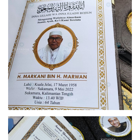
n
t
i
-
L
u
p
a