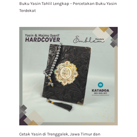
Buku Yasin Tahlil Lengkap – Percetakan Buku Yasin
Terdekat
Cetak Yasin di Trenggalek, Jawa Timur dan