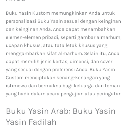
Buku Yasin Kustom memungkinkan Anda untuk
personalisasi Buku Yasin sesuai dengan keinginan
dan keinginan Anda. Anda dapat menambahkan
elemen-elemen pribadi, seperti gambar almarhum,
ucapan khusus, atau tata letak khusus yang
menggambarkan sifat almarhum. Selain itu, Anda
dapat memilih jenis kertas, dimensi, dan cover
yang sesuai dengan preferensi Anda. Buku Yasin
Custom menciptakan kenang-kenangan yang
istimewa dan bermakna bagi keluarga dan teman
yang hadir dalam acara pengajian atau peringatan.
Buku Yasin Arab: Buku Yasin
Yasin Fadilah