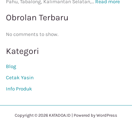
Pahu, Tabalong, Kalimantan Selatan,…
Read more
Obrolan Terbaru
No comments to show.
Kategori
Blog
Cetak Yasin
Info Produk
Copyright © 2026 KATADOA.ID | Powered by WordPress