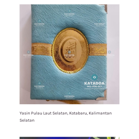
Yasin Pulau Laut Selatan, Kotabaru, Kalimantan
Selatan