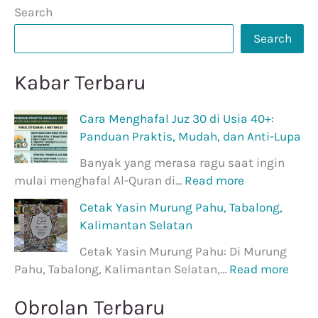
Search
Search
Kabar Terbaru
Cara Menghafal Juz 30 di Usia 40+:
Panduan Praktis, Mudah, dan Anti-Lupa
Banyak yang merasa ragu saat ingin
mulai menghafal Al-Quran di…
Read more
Cetak Yasin Murung Pahu, Tabalong,
Kalimantan Selatan
Cetak Yasin Murung Pahu: Di Murung
Pahu, Tabalong, Kalimantan Selatan,…
Read more
Obrolan Terbaru