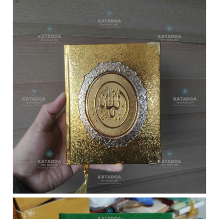
P
a
r
n
a
t
k
a
t
n
i
S
s
e
,
l
M
a
u
t
d
a
a
n
h
,
d
a
n
A