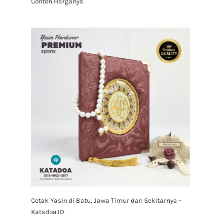
Contoh Harganya
Cetak Yasin di Batu, Jawa Timur dan Sekitarnya –
Katadoa.ID