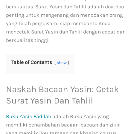
berkualitas. Surat Yasin dan Tahlil adalah doa-doa
penting untuk mengenang dan mendoakan orang
yang telah pergi. Kami siap membantu Anda
mencetak Surat Yasin dan Tahlil dengan cepat dan
berkualitas tinggi.
Table of Contents
show
Naskah Bacaan Yasin: Cetak
Surat Yasin Dan Tahlil
Buku Yasin Fadilah
adalah Buku Yasin yang
memiliki penambahan bacaan-bacaan dan zikir
yang memiliki keutamaan dan khasiat khusus.