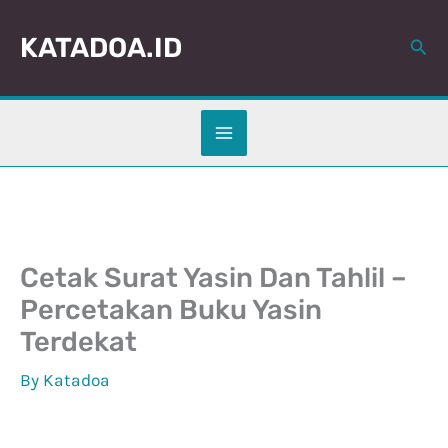
:
:
Skip
C
C
to
KATADOA.ID
Sear
a
e
content
r
t
a
a
M
k
e
Y
n
a
g
s
h
i
a
n
Cetak Surat Yasin Dan Tahlil –
f
M
Percetakan Buku Yasin
a
u
Terdekat
l
r
J
u
By
Katadoa
u
n
z
g
3
P