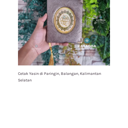
Cetak Yasin di Paringin, Balangan, Kalimantan
Selatan