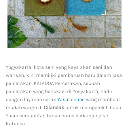
Yogyakarta, kota seni yang kaya akan seni dan
warisan, kini memiliki pembaruan baru dalam jasa
percetakan. KATADOA Percetakan, sebuah
percetakan yang berlokasi di Yogyakarta, hadir
dengan layanan cetak
Yasin online
yang membuat
mudah warga di
Cilandak
untuk memperoleh buku
Yasin berkualitas tanpa harus berkunjung ke
Katadoa.