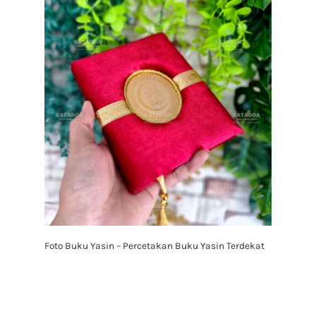
Foto Buku Yasin – Percetakan Buku Yasin Terdekat