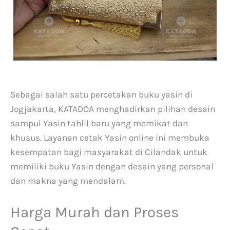
Sebagai salah satu percetakan buku yasin di
Jogjakarta, KATADOA menghadirkan pilihan desain
sampul Yasin tahlil baru yang memikat dan
khusus. Layanan cetak Yasin online ini membuka
kesempatan bagi masyarakat di Cilandak untuk
memiliki buku Yasin dengan desain yang personal
dan makna yang mendalam.
Harga Murah dan Proses