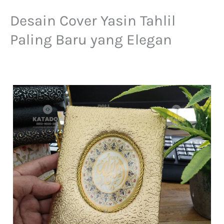
Desain Cover Yasin Tahlil
Paling Baru yang Elegan