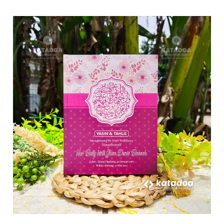
0
a
d
h
i
u
U
,
s
T
i
a
a
b
4
a
0
l
+
o
:
n
P
g
a
,
n
K
d
a
u
l
a
i
n
m