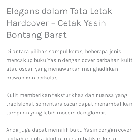
Elegans dalam Tata Letak
Hardcover – Cetak Yasin
Bontang Barat
Di antara pilihan sampul keras, beberapa jenis
mencakup buku Yasin dengan cover berbahan kulit
atau oscar, yang menawarkan menghadirkan
mewah dan berkelas.
Kulit memberikan tekstur khas dan nuansa yang
tradisional, sementara oscar dapat menambahkan
tampilan yang lebih modern dan glamor.
Anda juga dapat memilih buku Yasin dengan cover
berbahan sutra bludru, menambahkan kesan