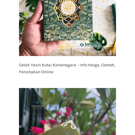
Cetak Yasin Kutai Kartanegara – Info Harga, Contoh,
Percetakan Online