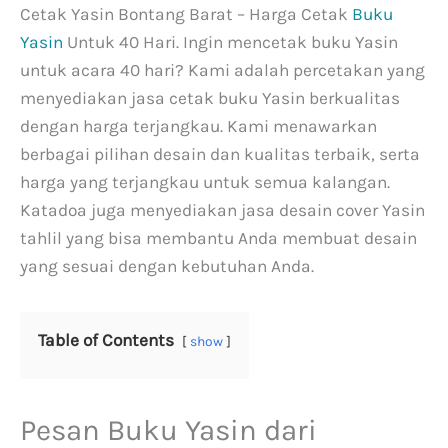
Cetak Yasin Bontang Barat – Harga Cetak
Buku
n
Yasin
Untuk 40 Hari. Ingin mencetak buku Yasin
t
i
untuk acara 40 hari? Kami adalah percetakan yang
-
menyediakan jasa cetak buku Yasin berkualitas
L
dengan harga terjangkau. Kami menawarkan
u
berbagai pilihan desain dan kualitas terbaik, serta
p
harga yang terjangkau untuk semua kalangan.
a
Katadoa juga menyediakan jasa desain cover Yasin
tahlil yang bisa membantu Anda membuat desain
yang sesuai dengan kebutuhan Anda.
Table of Contents
show
Pesan Buku Yasin dari