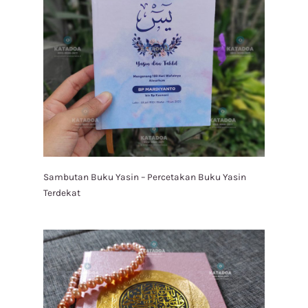
Sambutan Buku Yasin – Percetakan Buku Yasin
Terdekat