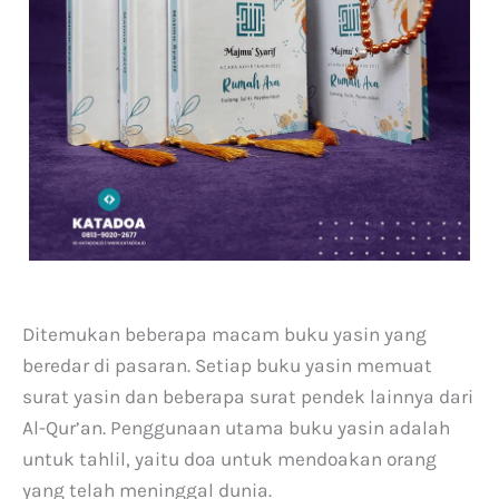
Ditemukan beberapa macam buku yasin yang
beredar di pasaran. Setiap buku yasin memuat
surat yasin dan beberapa surat pendek lainnya dari
Al-Qur’an. Penggunaan utama buku yasin adalah
untuk tahlil, yaitu doa untuk mendoakan orang
yang telah meninggal dunia.