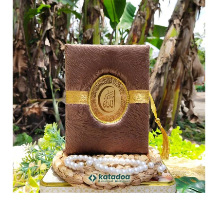
P
a
r
n
a
t
k
a
t
n
i
S
s
e
,
l
M
a
u
t
d
a
a
n
h
,
d
a
n
A