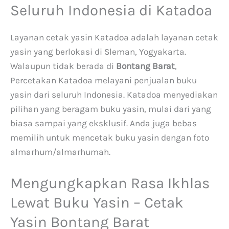
Seluruh Indonesia di Katadoa
Layanan cetak yasin Katadoa adalah layanan cetak
yasin yang berlokasi di Sleman, Yogyakarta.
Walaupun tidak berada di
Bontang Barat
,
Percetakan Katadoa melayani penjualan buku
yasin dari seluruh Indonesia. Katadoa menyediakan
pilihan yang beragam buku yasin, mulai dari yang
biasa sampai yang eksklusif. Anda juga bebas
memilih untuk mencetak buku yasin dengan foto
almarhum/almarhumah.
Mengungkapkan Rasa Ikhlas
Lewat Buku Yasin – Cetak
Yasin Bontang Barat