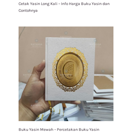
Cetak Yasin Long Kali – Info Harga Buku Yasin dan
Contohnya
Buku Yasin Mewah – Percetakan Buku Yasin