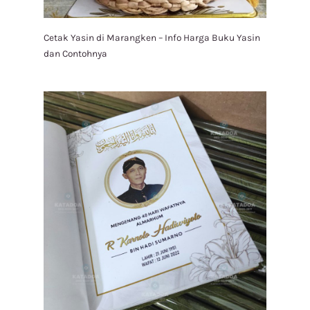
Cetak Yasin di Marangken – Info Harga Buku Yasin
dan Contohnya