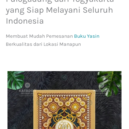
n
yang Siap Melayani Seluruh
t
Indonesia
i
-
L
Membuat Mudah Pemesanan
Buku Yasin
u
Berkualitas dari Lokasi Manapun
p
a