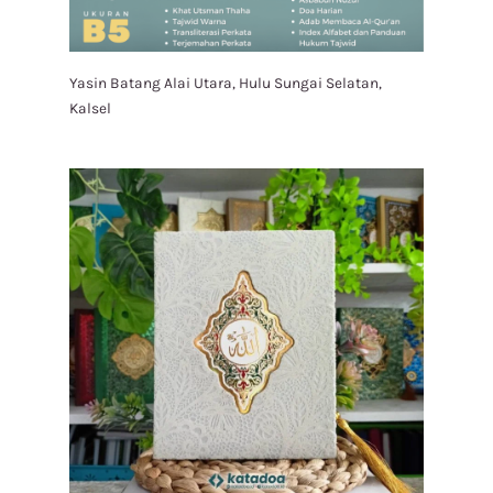
Yasin Batang Alai Utara, Hulu Sungai Selatan,
Kalsel