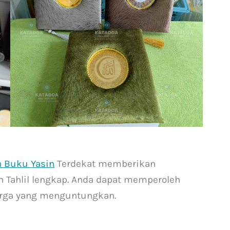
n Buku Yasin
Terdekat memberikan
 Tahlil lengkap. Anda dapat memperoleh
harga yang menguntungkan.