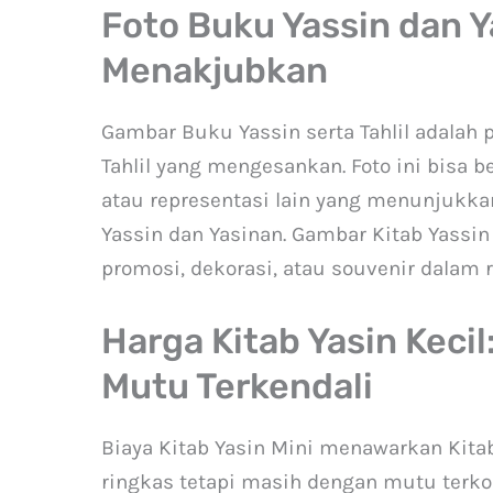
Foto Buku Yassin dan Y
Menakjubkan
Gambar Buku Yassin serta Tahlil adalah 
Tahlil yang mengesankan. Foto ini bisa
atau representasi lain yang menunjukka
Yassin dan Yasinan. Gambar Kitab Yassin
promosi, dekorasi, atau souvenir dalam 
Harga Kitab Yasin Keci
Mutu Terkendali
Biaya Kitab Yasin Mini menawarkan Kita
ringkas tetapi masih dengan mutu terkon