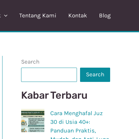
:
:
C
C
k
Tentang Kami
Kontak
Blog
a
e
r
t
a
a
M
k
e
Y
Search
n
a
g
s
Search
h
i
a
n
Kabar Terbaru
f
M
a
u
Cara Menghafal Juz
l
r
30 di Usia 40+:
J
u
Panduan Praktis,
u
n