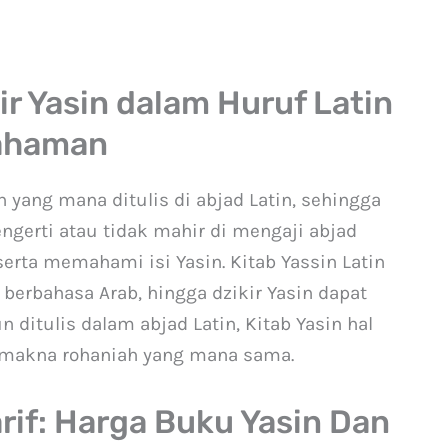
kir Yasin dalam Huruf Latin
ahaman
 yang mana ditulis di abjad Latin, sehingga
gerti atau tidak mahir di mengaji abjad
rta memahami isi Yasin. Kitab Yassin Latin
berbahasa Arab, hingga dzikir Yasin dapat
 ditulis dalam abjad Latin, Kitab Yasin hal
makna rohaniah yang mana sama.
rif: Harga Buku Yasin Dan