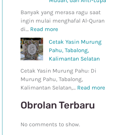
Mudah, dan Anti-Lupa
z
g
Banyak yang merasa ragu saat
3
P
ingin mulai menghafal Al-Quran
0
a
di…
Read more
d
h
i
u
Cetak Yasin Murung
U
,
Pahu, Tabalong,
s
T
Kalimantan Selatan
i
a
Cetak Yasin Murung Pahu: Di
a
b
Murung Pahu, Tabalong,
4
a
Kalimantan Selatan,…
Read more
0
l
+
o
Obrolan Terbaru
:
n
P
g
a
,
No comments to show.
n
K