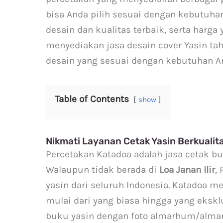
bisa Anda pilih sesuai dengan kebutuha
desain dan kualitas terbaik, serta harg
menyediakan jasa desain cover Yasin t
desain yang sesuai dengan kebutuhan A
Table of Contents
show
Nikmati Layanan Cetak Yasin Berkualit
Percetakan Katadoa adalah jasa cetak buk
Walaupun tidak berada di
Loa Janan Ilir
,
yasin dari seluruh Indonesia. Katadoa 
mulai dari yang biasa hingga yang ekskl
buku yasin dengan foto almarhum/alma