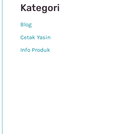
d
a
Kategori
u
l
a
i
Blog
n
m
Cetak Yasin
P
a
r
n
Info Produk
a
t
k
a
t
n
i
S
s
e
,
l
M
a
u
t
d
a
a
n