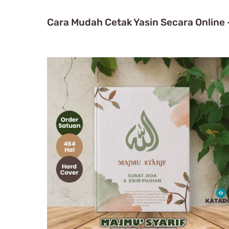
Cara Mudah Cetak Yasin Secara Online –