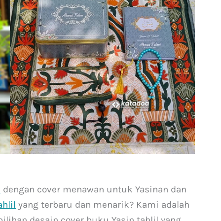
n
dengan cover menawan untuk Yasinan dan
hlil
yang terbaru dan menarik? Kami adalah
lihan desain cover buku Yasin tahlil yang