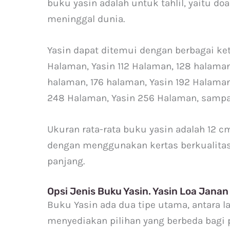
buku yasin adalah untuk tahlil, yaitu d
meninggal dunia.
Yasin dapat ditemui dengan berbagai ket
Halaman, Yasin 112 Halaman, 128 halaman
halaman, 176 halaman, Yasin 192 Halama
248 Halaman, Yasin 256 Halaman, sampa
Ukuran rata-rata buku yasin adalah 12 
dengan menggunakan kertas berkualitas
panjang.
Opsi Jenis Buku Yasin. Yasin Loa Janan I
Buku Yasin ada dua tipe utama, antara la
menyediakan pilihan yang berbeda bagi p