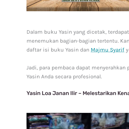
Dalam buku Yasin yang dicetak, terdap
menemukan bagian-bagian tertentu. K
daftar isi buku Yasin dan
Majmu Syarif
y
Jadi, para pembaca dapat menyerahkan
Yasin Anda secara profesional.
Yasin Loa Janan Ilir – Melestarikan Ke