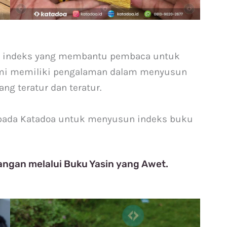
at indeks yang membantu pembaca untuk
ami memiliki pengalaman dalam menyusun
ang teratur dan teratur.
 pada Katadoa untuk menyusun indeks buku
nangan melalui Buku Yasin yang Awet.