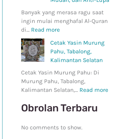
z
g
Banyak yang merasa ragu saat
3
P
ingin mulai menghafal Al-Quran
0
a
di…
Read more
d
h
i
u
Cetak Yasin Murung
U
,
Pahu, Tabalong,
s
T
Kalimantan Selatan
i
a
Cetak Yasin Murung Pahu: Di
a
b
Murung Pahu, Tabalong,
4
a
Kalimantan Selatan,…
Read more
0
l
+
o
Obrolan Terbaru
:
n
P
g
a
,
No comments to show.
n
K