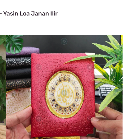
 Yasin Loa Janan Ilir