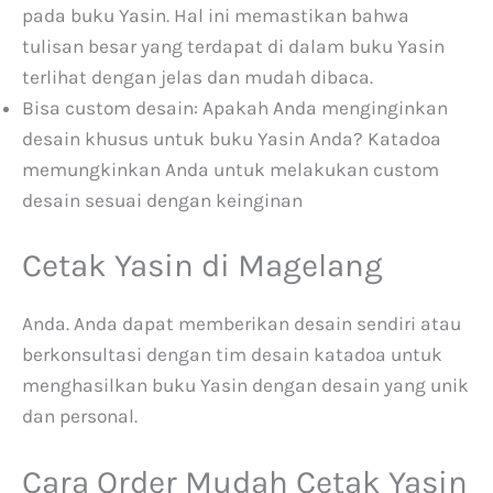
pada buku Yasin. Hal ini memastikan bahwa
tulisan besar yang terdapat di dalam buku Yasin
terlihat dengan jelas dan mudah dibaca.
Bisa custom desain: Apakah Anda menginginkan
desain khusus untuk buku Yasin Anda? Katadoa
memungkinkan Anda untuk melakukan custom
desain sesuai dengan keinginan
Cetak Yasin di Magelang
Anda. Anda dapat memberikan desain sendiri atau
berkonsultasi dengan tim desain katadoa untuk
menghasilkan buku Yasin dengan desain yang unik
dan personal.
Cara Order Mudah Cetak Yasin