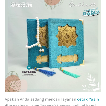
0
a
d
h
i
u
U
,
s
T
i
a
a
b
4
a
0
l
+
o
:
n
P
g
a
,
n
K
d
a
u
l
a
i
Apakah Anda sedang mencari layanan
cetak Yasin
n
m
di Magelang, Jawa Tengah? Namun, kali ini kami