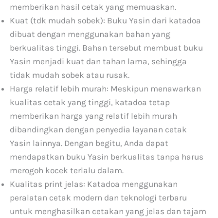
memberikan hasil cetak yang memuaskan.
Kuat (tdk mudah sobek): Buku Yasin dari katadoa
dibuat dengan menggunakan bahan yang
berkualitas tinggi. Bahan tersebut membuat buku
Yasin menjadi kuat dan tahan lama, sehingga
tidak mudah sobek atau rusak.
Harga relatif lebih murah: Meskipun menawarkan
kualitas cetak yang tinggi, katadoa tetap
memberikan harga yang relatif lebih murah
dibandingkan dengan penyedia layanan cetak
Yasin lainnya. Dengan begitu, Anda dapat
mendapatkan buku Yasin berkualitas tanpa harus
merogoh kocek terlalu dalam.
Kualitas print jelas: Katadoa menggunakan
peralatan cetak modern dan teknologi terbaru
untuk menghasilkan cetakan yang jelas dan tajam