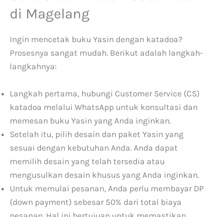
di Magelang
Ingin mencetak buku Yasin dengan katadoa?
Prosesnya sangat mudah. Berikut adalah langkah-
langkahnya:
Langkah pertama, hubungi Customer Service (CS)
katadoa melalui WhatsApp untuk konsultasi dan
memesan buku Yasin yang Anda inginkan.
Setelah itu, pilih desain dan paket Yasin yang
sesuai dengan kebutuhan Anda. Anda dapat
memilih desain yang telah tersedia atau
mengusulkan desain khusus yang Anda inginkan.
Untuk memulai pesanan, Anda perlu membayar DP
(down payment) sebesar 50% dari total biaya
pesanan. Hal ini bertujuan untuk memastikan