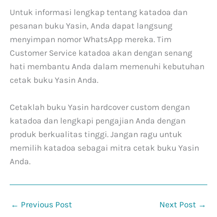
Untuk informasi lengkap tentang katadoa dan
pesanan buku Yasin, Anda dapat langsung
menyimpan nomor WhatsApp mereka. Tim
Customer Service katadoa akan dengan senang
hati membantu Anda dalam memenuhi kebutuhan
cetak buku Yasin Anda.
Cetaklah buku Yasin hardcover custom dengan
katadoa dan lengkapi pengajian Anda dengan
produk berkualitas tinggi. Jangan ragu untuk
memilih katadoa sebagai mitra cetak buku Yasin
Anda.
←
Previous Post
Next Post
→