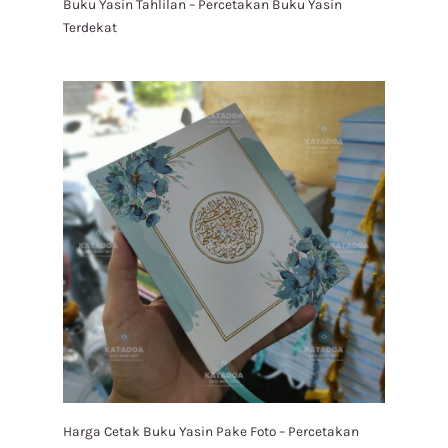
Buku Yasin Tahlilan – Percetakan Buku Yasin
Terdekat
Harga Cetak Buku Yasin Pake Foto – Percetakan