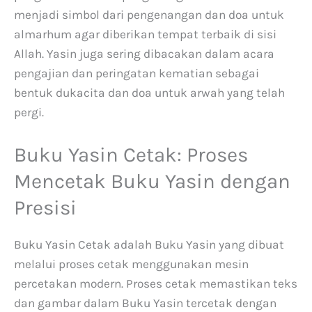
menjadi simbol dari pengenangan dan doa untuk
almarhum agar diberikan tempat terbaik di sisi
Allah. Yasin juga sering dibacakan dalam acara
pengajian dan peringatan kematian sebagai
bentuk dukacita dan doa untuk arwah yang telah
pergi.
Buku Yasin Cetak: Proses
Mencetak Buku Yasin dengan
Presisi
Buku Yasin Cetak adalah Buku Yasin yang dibuat
melalui proses cetak menggunakan mesin
percetakan modern. Proses cetak memastikan teks
dan gambar dalam Buku Yasin tercetak dengan