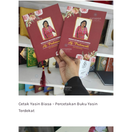
Cetak Yasin Biasa – Percetakan Buku Yasin
Terdekat