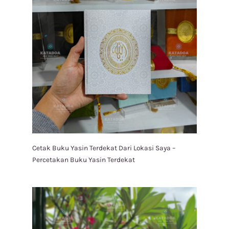
Cetak Buku Yasin Terdekat Dari Lokasi Saya –
Percetakan Buku Yasin Terdekat