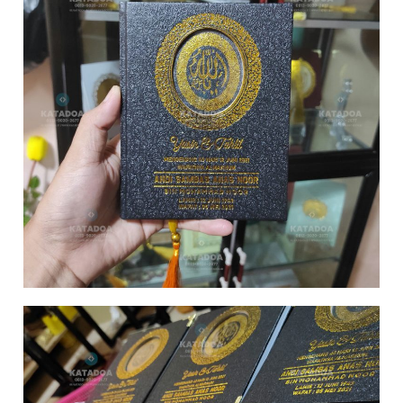
n
t
i
-
L
u
p
a