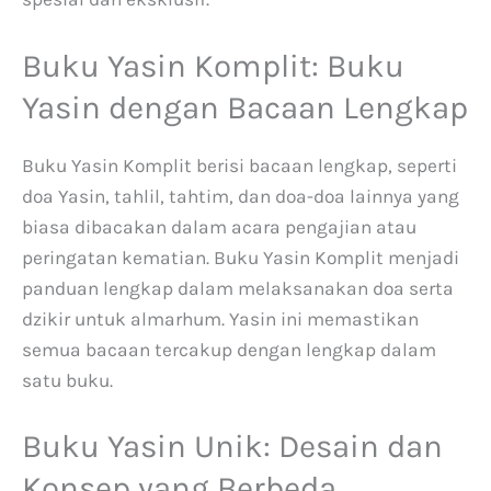
Buku Yasin Komplit: Buku
Yasin dengan Bacaan Lengkap
Buku Yasin Komplit berisi bacaan lengkap, seperti
doa Yasin, tahlil, tahtim, dan doa-doa lainnya yang
biasa dibacakan dalam acara pengajian atau
peringatan kematian. Buku Yasin Komplit menjadi
panduan lengkap dalam melaksanakan doa serta
dzikir untuk almarhum. Yasin ini memastikan
semua bacaan tercakup dengan lengkap dalam
satu buku.
Buku Yasin Unik: Desain dan
Konsep yang Berbeda