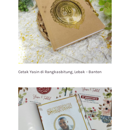
Cetak Yasin di Rangkasbitung, Lebak – Banten