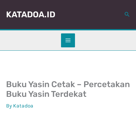
:
:
Skip
C
C
to
KATADOA.ID
Sear
a
e
content
r
t
a
a
M
k
e
Y
n
a
g
s
h
i
a
n
Buku Yasin Cetak – Percetakan
f
M
Buku Yasin Terdekat
a
u
l
r
By
Katadoa
J
u
u
n
z
g
3
P