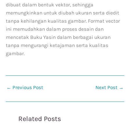
dibuat dalam bentuk vektor, sehingga
memungkinkan untuk diubah ukuran serta diedit
tanpa kehilangan kualitas gambar. Format vector
ini memudahkan dalam proses desain dan
mencetak Buku Yasin dalam berbagai ukuran
tanpa mengurangi ketajaman serta kualitas
gambar.
←
Previous Post
Next Post
→
Related Posts