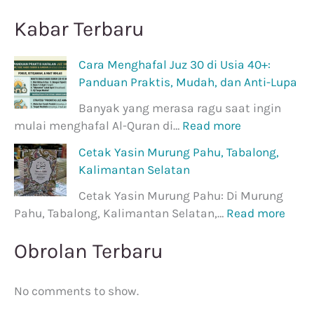
Kabar Terbaru
Cara Menghafal Juz 30 di Usia 40+:
Panduan Praktis, Mudah, dan Anti-Lupa
Banyak yang merasa ragu saat ingin
mulai menghafal Al-Quran di…
Read more
Cetak Yasin Murung Pahu, Tabalong,
Kalimantan Selatan
Cetak Yasin Murung Pahu: Di Murung
Pahu, Tabalong, Kalimantan Selatan,…
Read more
Obrolan Terbaru
No comments to show.