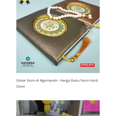
Cetak Yasin di Ngamprah – Harga Buku Yasin Hard
Cover