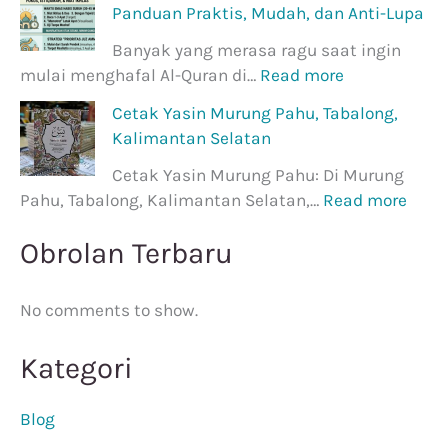
Panduan Praktis, Mudah, dan Anti-Lupa
Banyak yang merasa ragu saat ingin
mulai menghafal Al-Quran di…
Read more
Cetak Yasin Murung Pahu, Tabalong,
Kalimantan Selatan
Cetak Yasin Murung Pahu: Di Murung
Pahu, Tabalong, Kalimantan Selatan,…
Read more
Obrolan Terbaru
No comments to show.
Kategori
Blog