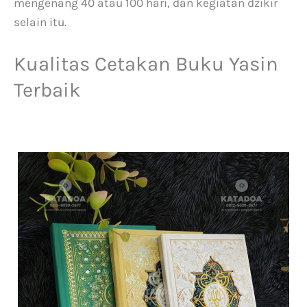
mengenang 40 atau 100 hari, dan kegiatan dzikir
selain itu.
Kualitas Cetakan Buku Yasin
Terbaik