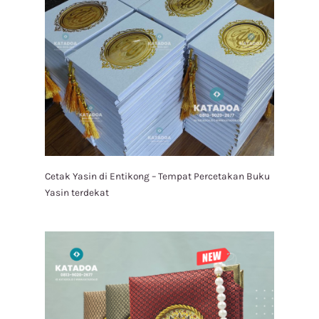
Cetak Yasin di Entikong – Tempat Percetakan Buku
Yasin terdekat