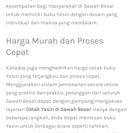
kesempatan bagi masyarakat di Sawah Besar
untuk memiliki buku Yasin dengan desain yang
individual dan makna yang mendalam.
Harga Murah dan Proses
Cepat
Katadoa juga menghadirkan harga cetak buku
Yasin yang terjangkau dan proses cepat.
Menggunakan sistem pemesanan secara online
yang praktis dan praktis, pelanggan dari seluruh
Sawah Besar dapat dengan gampang mengakses
layanan
Cetak Yasin di Sawah Besar
. Hanya dengan
beberapa langkah, Anda dapat memesan buku
Yasin untuk berbagai acara seperti tahlilan,