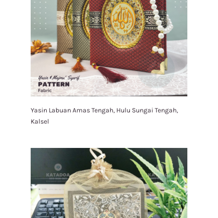
Yasin Labuan Amas Tengah, Hulu Sungai Tengah,
Kalsel