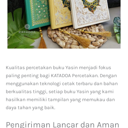
Kualitas percetakan buku Yasin menjadi fokus
paling penting bagi KATADOA Percetakan. Dengan
menggunakan teknologi cetak terbaru dan bahan
berkualitas tinggi, setiap buku Yasin yang kami
hasilkan memiliki tampilan yang memukau dan
daya tahan yang baik.
Pengiriman Lancar dan Aman