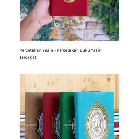
Percetakan Yasin – Percetakan Buku Yasin
Terdekat