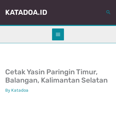
:
:
Skip
C
C
to
KATADOA.ID
Sear
a
e
content
r
t
a
a
M
k
e
Y
n
a
g
s
h
i
a
n
Cetak Yasin Paringin Timur,
f
M
Balangan, Kalimantan Selatan
a
u
l
r
By
Katadoa
J
u
u
n
z
g
3
P