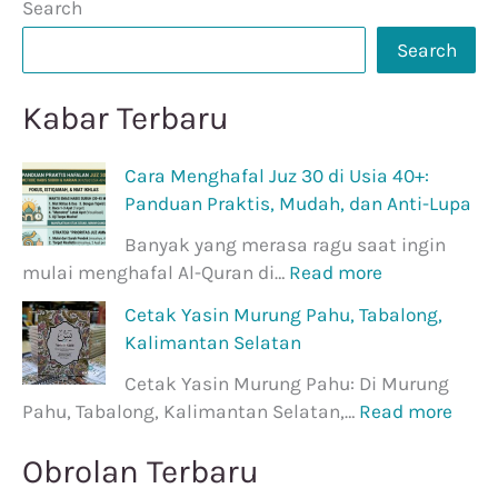
Search
Search
Kabar Terbaru
Cara Menghafal Juz 30 di Usia 40+:
Panduan Praktis, Mudah, dan Anti-Lupa
Banyak yang merasa ragu saat ingin
mulai menghafal Al-Quran di…
Read more
Cetak Yasin Murung Pahu, Tabalong,
Kalimantan Selatan
Cetak Yasin Murung Pahu: Di Murung
Pahu, Tabalong, Kalimantan Selatan,…
Read more
Obrolan Terbaru