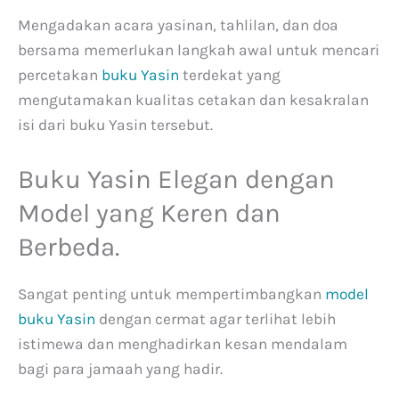
Mengadakan acara yasinan, tahlilan, dan doa
bersama memerlukan langkah awal untuk mencari
percetakan
buku Yasin
terdekat yang
mengutamakan kualitas cetakan dan kesakralan
isi dari buku Yasin tersebut.
Buku Yasin Elegan dengan
Model yang Keren dan
Berbeda.
Sangat penting untuk mempertimbangkan
model
buku Yasin
dengan cermat agar terlihat lebih
istimewa dan menghadirkan kesan mendalam
bagi para jamaah yang hadir.