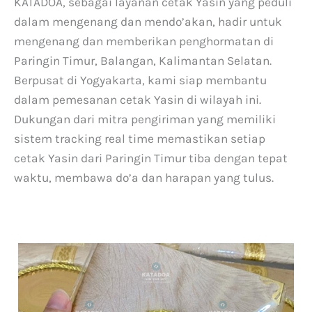
KATADOA, sebagai layanan cetak Yasin yang peduli
dalam mengenang dan mendo’akan, hadir untuk
mengenang dan memberikan penghormatan di
Paringin Timur, Balangan, Kalimantan Selatan.
Berpusat di Yogyakarta, kami siap membantu
dalam pemesanan cetak Yasin di wilayah ini.
Dukungan dari mitra pengiriman yang memiliki
sistem tracking real time memastikan setiap
cetak Yasin dari Paringin Timur tiba dengan tepat
waktu, membawa do’a dan harapan yang tulus.