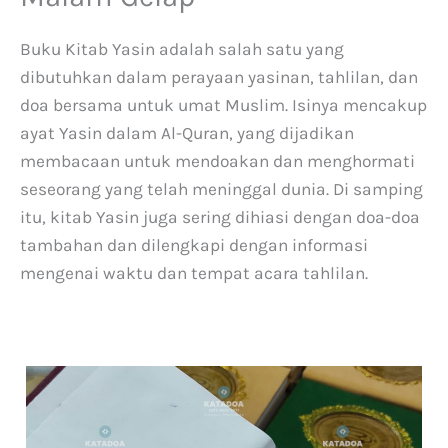
Buku Kitab Yasin adalah salah satu yang
dibutuhkan dalam perayaan yasinan, tahlilan, dan
doa bersama untuk umat Muslim. Isinya mencakup
ayat Yasin dalam Al-Quran, yang dijadikan
membacaan untuk mendoakan dan menghormati
seseorang yang telah meninggal dunia. Di samping
itu, kitab Yasin juga sering dihiasi dengan doa-doa
tambahan dan dilengkapi dengan informasi
mengenai waktu dan tempat acara tahlilan.