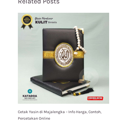
Related Posts
Cetak Yasin di Majalengka – Info Harga, Contoh,
Percetakan Online