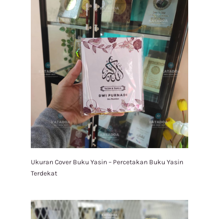
Ukuran Cover Buku Yasin – Percetakan Buku Yasin
Terdekat