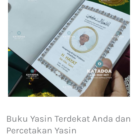
Buku Yasin Terdekat Anda dan
Percetakan Yasin