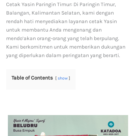
Cetak Yasin Paringin Timur: Di Paringin Timur,
P
a
r
n
Balangan, Kalimantan Selatan, kami dengan
a
t
rendah hati menyediakan layanan cetak Yasin
k
a
untuk membantu Anda mengenang dan
t
n
mendo’akan orang-orang yang telah berpulang.
i
S
Kami berkomitmen untuk memberikan dukungan
s
e
yang diperlukan dalam peringatan yang berarti.
,
l
M
a
u
t
Table of Contents
show
d
a
a
n
h
,
d
a
n
A